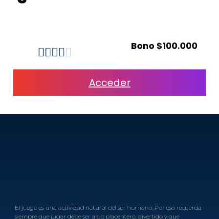
Bono $100.000





Acceder
El juego es una actividad natural del ser humano. Por eso recuerda
siempre que jugar debe ser algo placentero, divertido y que