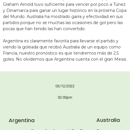
Graham Arnold tuvo suficiente para vencer por poco a Túnez
y Dinamarca para ganar un lugar histórico en la próxima Copa
del Mundo. Australia ha mostrado garra y efectividad en sus
partidos porque no se muchas las ocasiones de gol pero las
pocas que han tenido las han convertido.
Argentina es claramente favorita para llevarse el partido y
viendo la goleada que recibió Australia de un equipo como
Francia, nuestro pronóstico es que tendremos más de 2.5
goles. No olvidemos que Argentina cuenta con el gran Messi.
03/12/2022
02:00pm
Australia
Argentina