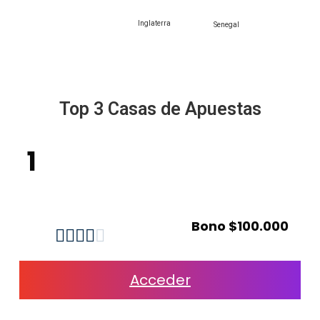
Inglaterra
Senegal
Top 3 Casas de Apuestas
1
Bono $100.000





Acceder