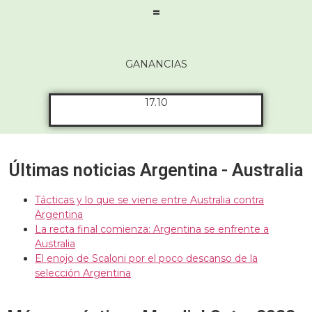
=
GANANCIAS
17.10
Últimas noticias Argentina - Australia
Tácticas y lo que se viene entre Australia contra
Argentina
La recta final comienza: Argentina se enfrente a
Australia
El enojo de Scaloni por el poco descanso de la
selección Argentina