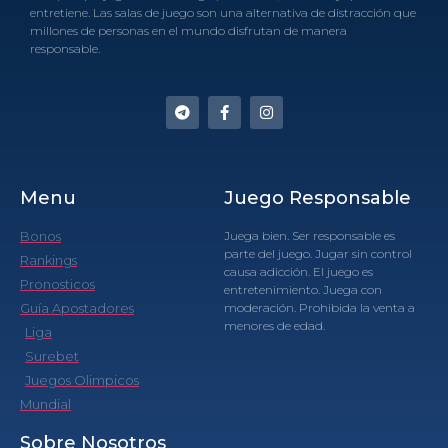
entretiene. Las salas de juego son una alternativa de distracción que
millones de personas en el mundo disfrutan de manera
responsable.
Menu
Juego Responsable
Bonos
Juega bien. Ser responsable es
parte del juego. Jugar sin control
Rankings
causa adicción. El juego es
Pronosticos
entretenimiento. Juega con
Guía Apostadores
moderación. Prohibida la venta a
menores de edad.
Liga
Surebet
Juegos Olimpicos
Mundial
Sobre Nosotros