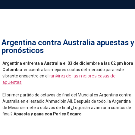
Argentina contra Australia apuestas y
pronósticos
Argentina enfrenta a Australia el 03 de diciembre a las 02 pm hora
Colombia
: encuentra las mejores cuotas del mercado para este
ranking de las mejores casas de
vibrante encuentro en el
apuestas.
El primer partido de octavos de final del Mundial es Argentina contra
Australia en el estadio Ahmad bin Ali. Después de todo, la Argentina
de Messi se mete a octavos de final ¿Lograrán avanzar a cuartos de
final?
Apuesta y gana con
Parley Seguro