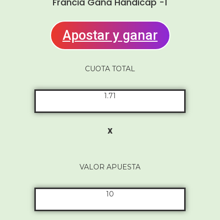
Francia Gana Hándicap -1
Apostar y ganar
CUOTA TOTAL
1.71
x
VALOR APUESTA
10