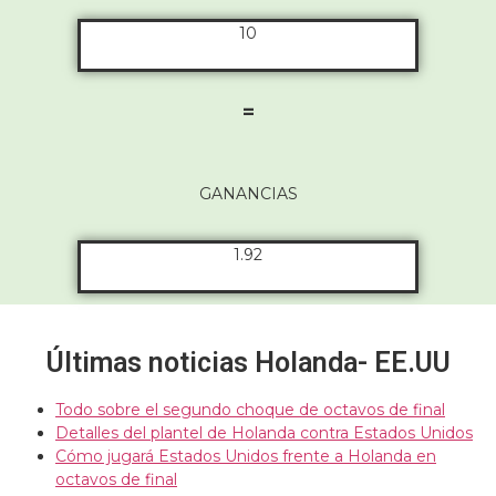
10
=
GANANCIAS
1.92
Últimas noticias Holanda- EE.UU
Todo sobre el segundo choque de octavos de final
Detalles del plantel de Holanda contra Estados Unidos
Cómo jugará Estados Unidos frente a Holanda en
octavos de final