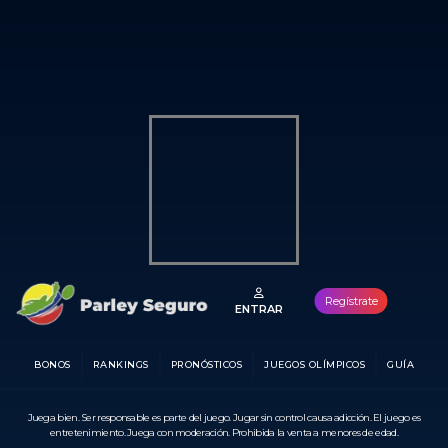
Regístrate
ENTRAR
BONOS
RANKINGS
PRONÓSTICOS
JUEGOS OLÍMPICOS
GUÍA
Juega bien. Ser responsable es parte del juego. Jugar sin control causa adicción. El juego es
entretenimiento. Juega con moderación. Prohibida la venta a menores de edad.