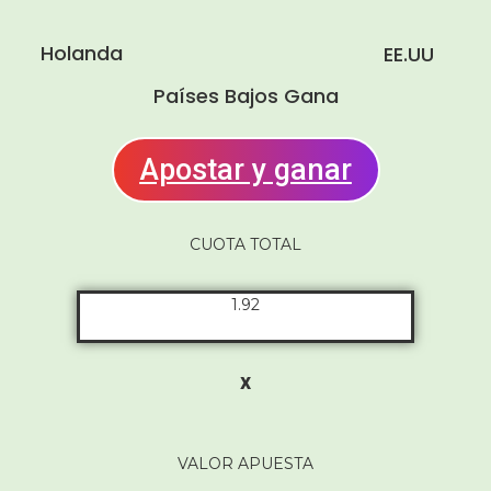
Holanda
EE.UU
Países Bajos Gana
Apostar y ganar
CUOTA TOTAL
1.92
x
VALOR APUESTA