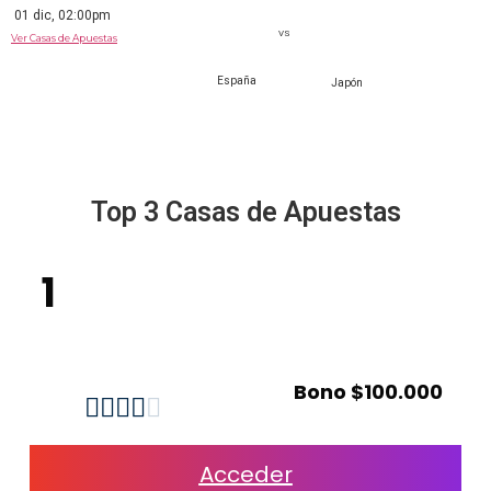
01 dic, 02:00pm
VS
Ver Casas de Apuestas
España
Japón
Top 3 Casas de Apuestas
1
Bono $100.000





Acceder