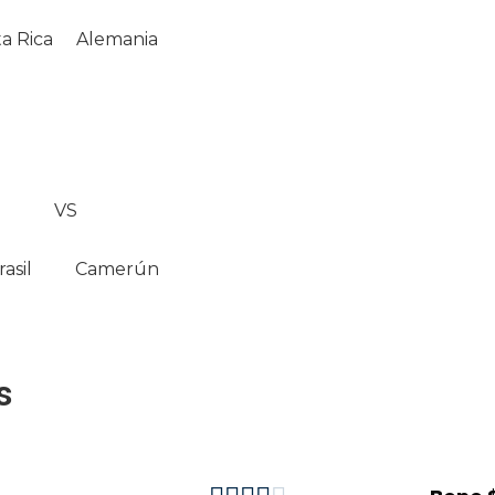
a Rica
Alemania
VS
rasil
Camerún
s