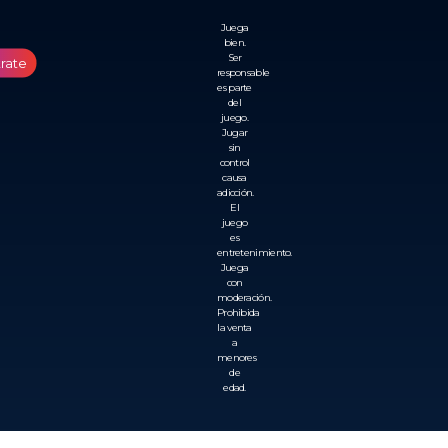
Juega
bien.
Ser
trate
responsable
es parte
del
juego.
Jugar
sin
control
causa
adicción.
El
juego
es
entretenimiento.
Juega
con
moderación.
Prohibida
la venta
a
menores
de
edad.