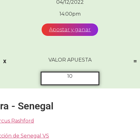
04/12/2022
14:00pm
Apostar y ganar
VALOR APUESTA
x
=
10
rra - Senegal
arcus Rashford
cción de Senegal VS