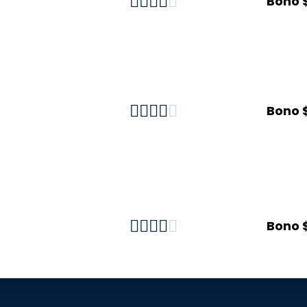





Bono 





Bono 





Bono 