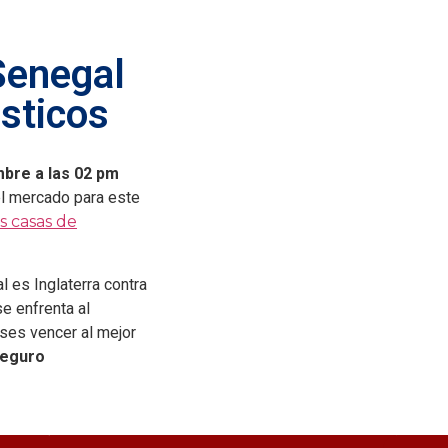
 Senegal
sticos
mbre a las 02 pm
el mercado para este
s casas de
l es Inglaterra contra
se enfrenta al
ses vencer al mejor
Seguro