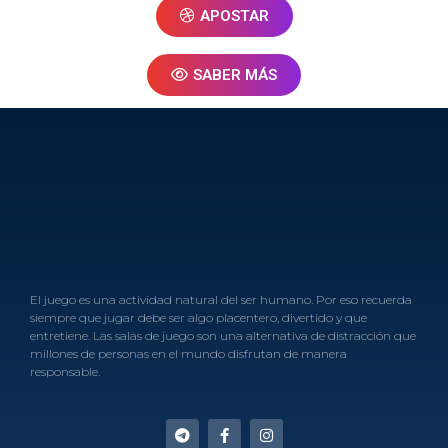
APOSTAR
SABER MÁS
El juego es una actividad natural del ser humano. Por eso recuerda
siempre que jugar debe ser algo placentero, divertido y que
entretiene. Las salas de juego son una alternativa de distracción que
millones de personas en el mundo disfrutan de manera
responsable.