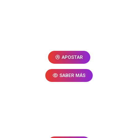
APOSTAR
SABER MÁS