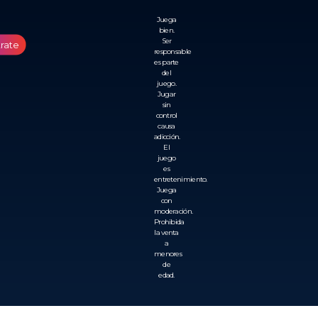
Juega
bien.
Ser
trate
responsable
es parte
del
juego.
Jugar
sin
control
causa
adicción.
El
juego
es
entretenimiento.
Juega
con
moderación.
Prohibida
la venta
a
menores
de
edad.