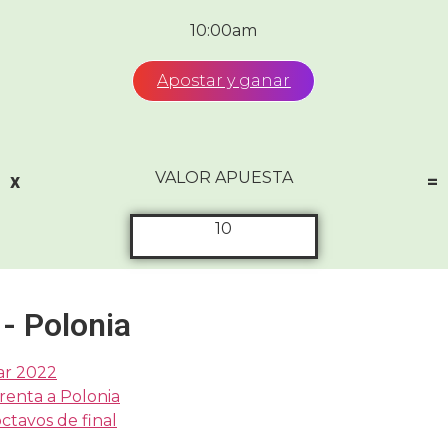
10:00am
Apostar y ganar
VALOR APUESTA
x
=
10
 - Polonia
tar 2022
renta a Polonia
octavos de final