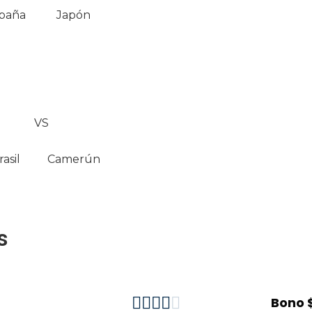
paña
Japón
VS
rasil
Camerún
s





Bono 