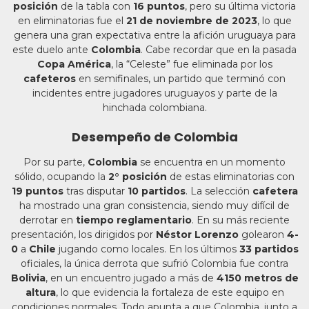
posición
de la tabla con
16 puntos
, pero su última victoria
en eliminatorias fue el
21 de noviembre de 2023
, lo que
genera una gran expectativa entre la afición uruguaya para
este duelo ante
Colombia
. Cabe recordar que en la pasada
Copa América
, la “Celeste” fue eliminada por los
cafeteros
en semifinales, un partido que terminó con
incidentes entre jugadores uruguayos y parte de la
hinchada colombiana.
Desempeño de Colombia
Por su parte,
Colombia
se encuentra en un momento
sólido, ocupando la
2° posición
de estas eliminatorias con
19 puntos
tras disputar
10 partidos
. La selección
cafetera
ha mostrado una gran consistencia, siendo muy difícil de
derrotar en
tiempo reglamentario
. En su más reciente
presentación, los dirigidos por
Néstor Lorenzo
golearon
4-
0
a
Chile
jugando como locales. En los últimos
33 partidos
oficiales, la única derrota que sufrió Colombia fue contra
Bolivia
, en un encuentro jugado a más de
4150 metros de
altura
, lo que evidencia la fortaleza de este equipo en
condiciones normales. Todo apunta a que Colombia, junto a