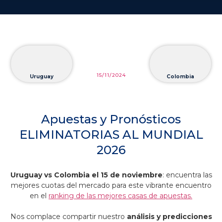
Pronóstico Uruguay vs Colombia
VS
15/11/2024
Uruguay
Colombia
Apuestas y Pronósticos
ELIMINATORIAS AL MUNDIAL
2026
Uruguay vs Colombia el 15
de noviembre
: encuentra las
mejores cuotas del mercado para este vibrante encuentro
en el
ranking de las mejores casas de apuestas.
Nos complace compartir nuestro
análisis y predicciones