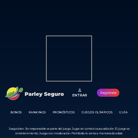
Regístrate
ENTRAR
BONOS
RANKINGS
PRONÓSTICOS
JUEGOS OLÍMPICOS
GUÍA
Juega bien. Ser responsable es parte del juego. Jugar sin control causa adicción. El juego es
entretenimiento. Juega con moderación. Prohibida la venta a menores de edad.