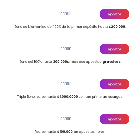
Apostar





Bono de bienvenida del 100% de tu primer depósito hasta
$200.000
.
Apostar





Bono del 100% hasta
300.000$
, más dos apuestas
gratuitas
.
Apostar





Triple Bono recibe hasta
$1.000.0000
con tus primeras recargas.
Apostar





Recibe hasta
$100.000
, en apuestas libres.