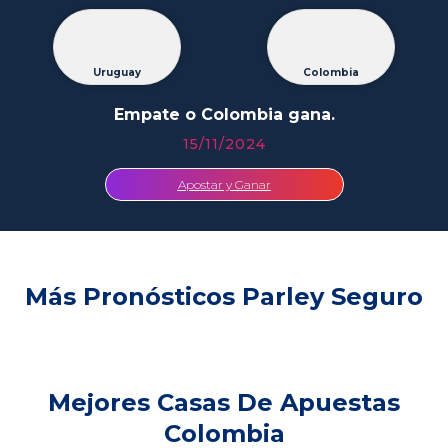
Uruguay
Colombia
Empate o Colombia gana.
15/11/2024
Apostar y Ganar
Más Pronósticos Parley Seguro
Mejores Casas De Apuestas
Colombia