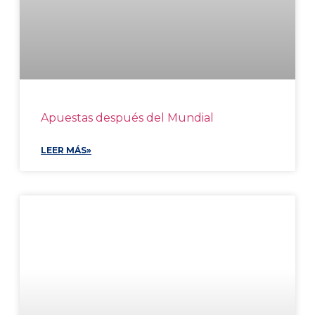
Apuestas después del Mundial
LEER MÁS»