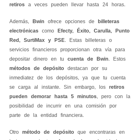
retiros
a veces pueden llevar hasta 24 horas.
Además,
Bwin
ofrece opciones de
billeteras
electrónicas
como
Efecty, Éxito, Carulla, Punto
Red, SurtiMax y PSE
. Estas billeteras o
servicios financieros proporcionan otra vía para
depositar dinero en tu
cuenta de Bwin
. Estos
métodos de depósito
destacan por su
inmediatez de los depósitos, ya que tu cuenta
se carga al instante. Sin embargo, los
retiros
pueden demorar hasta 5 minutos
, pero con la
posibilidad de incurrir en una comisión por
parte de la entidad financiera.
Otro
método de depósito
que encontraras en