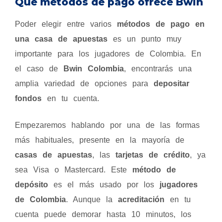
Que métodos de pago ofrece Bwin
Poder elegir entre varios
métodos de pago en
una casa de apuestas
es un punto muy
importante para los jugadores de Colombia. En
el caso de
Bwin Colombia
, encontrarás una
amplia variedad de opciones para
depositar
fondos
en tu cuenta.
Empezaremos hablando por una de las formas
más habituales, presente en la mayoría de
casas de apuestas
, las
tarjetas de crédito
, ya
sea Visa o Mastercard. Este
método de
depósito
es el más usado por los
jugadores
de Colombia
. Aunque la
acreditación
en tu
cuenta puede demorar hasta 10 minutos, los