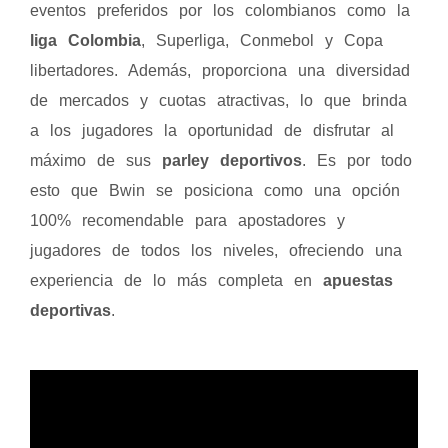
eventos preferidos por los colombianos como la
liga Colombia
, Superliga, Conmebol y Copa
libertadores. Además, proporciona una diversidad
de mercados y cuotas atractivas, lo que brinda
a los jugadores la oportunidad de disfrutar al
máximo de sus
parley deportivos
. Es por todo
esto que Bwin se posiciona como una opción
100% recomendable para apostadores y
jugadores de todos los niveles, ofreciendo una
experiencia de lo más completa en
apuestas
deportivas
.