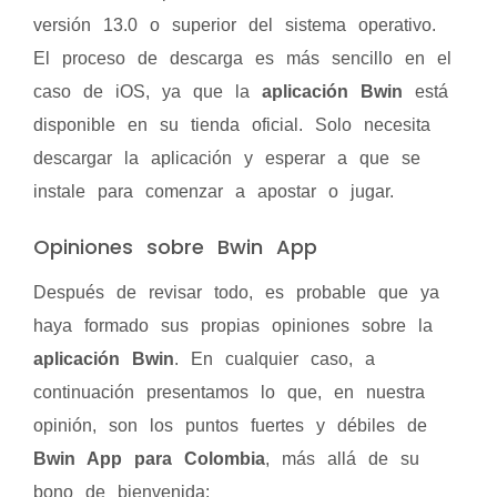
versión 13.0 o superior del sistema operativo.
El proceso de descarga es más sencillo en el
caso de iOS, ya que la
aplicación Bwin
está
disponible en su tienda oficial. Solo necesita
descargar la aplicación y esperar a que se
instale para comenzar a apostar o jugar.
Opiniones sobre Bwin App
Después de revisar todo, es probable que ya
haya formado sus propias opiniones sobre la
aplicación Bwin
. En cualquier caso, a
continuación presentamos lo que, en nuestra
opinión, son los puntos fuertes y débiles de
Bwin App
para Colombia
, más allá de su
bono de bienvenida: