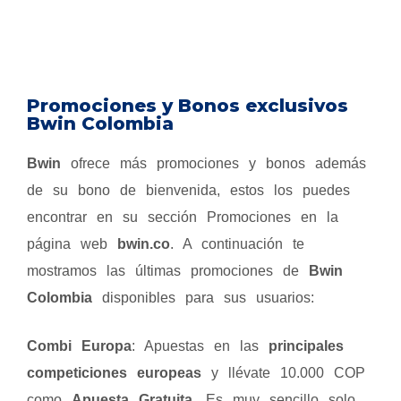
Promociones y Bonos exclusivos
Bwin Colombia
Bwin
ofrece más promociones y bonos además
de su bono de bienvenida, estos los puedes
encontrar en su sección Promociones en la
página web
bwin.co
. A continuación te
mostramos las últimas promociones de
Bwin
Colombia
disponibles para sus usuarios:
Combi Europa
: Apuestas en las
principales
competiciones europeas
y llévate 10.000 COP
como
Apuesta Gratuita
. Es muy sencillo solo