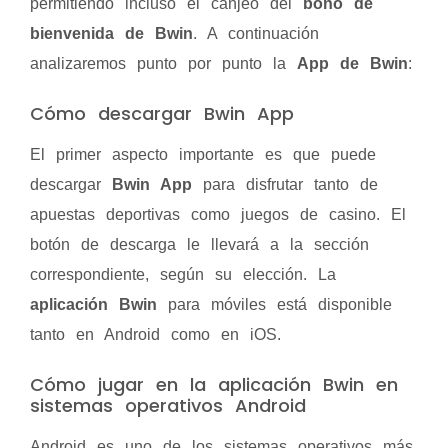
permitiendo incluso el canjeo del
bono de
bienvenida de Bwin
. A continuación
analizaremos punto por punto la
App de Bwin
:
Cómo descargar Bwin App
El primer aspecto importante es que puede
descargar
Bwin App
para disfrutar tanto de
apuestas deportivas como juegos de casino. El
botón de descarga le llevará a la sección
correspondiente, según su elección. La
aplicación Bwin
para móviles está disponible
tanto en Android como en iOS.
Cómo jugar en la aplicación Bwin en
sistemas operativos Android
Android es uno de los sistemas operativos más