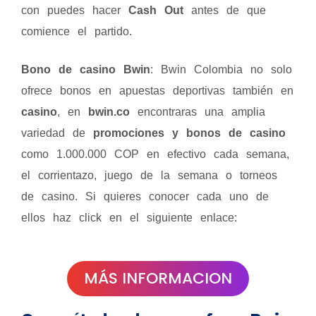
con puedes hacer
Cash Out
antes de que
comience el partido.
Bono de casino Bwin
: Bwin Colombia no solo
ofrece bonos en apuestas deportivas también en
casino
, en
bwin.co
encontraras una amplia
variedad de
promociones y bonos de casino
como 1.000.000 COP en efectivo cada semana,
el corrientazo, juego de la semana o torneos
de casino. Si quieres conocer cada uno de
ellos haz click en el siguiente enlace:
MÁS INFORMACION