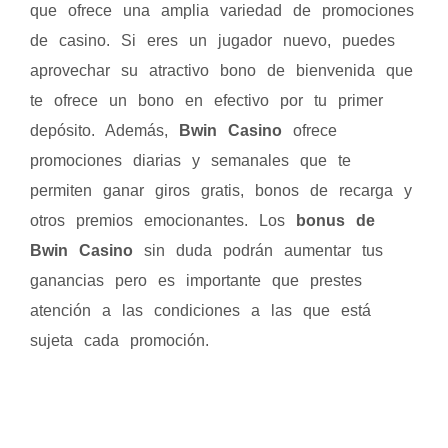
que ofrece una amplia variedad de promociones
de casino. Si eres un jugador nuevo, puedes
aprovechar su atractivo bono de bienvenida que
te ofrece un bono en efectivo por tu primer
depósito. Además,
Bwin Casino
ofrece
promociones diarias y semanales que te
permiten ganar giros gratis, bonos de recarga y
otros premios emocionantes. Los
bonus de
Bwin Casino
sin duda podrán aumentar tus
ganancias pero es importante que prestes
atención a las condiciones a las que está
sujeta cada promoción.