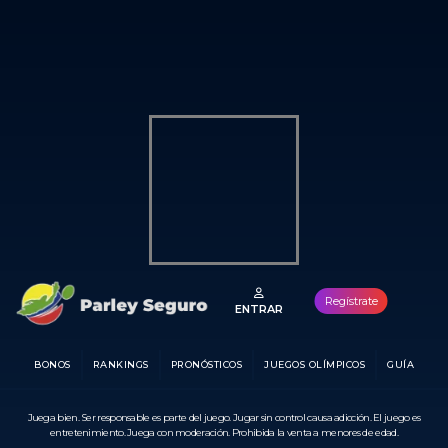
Regístrate
ENTRAR
BONOS
RANKINGS
PRONÓSTICOS
JUEGOS OLÍMPICOS
GUÍA
Juega bien. Ser responsable es parte del juego. Jugar sin control causa adicción. El juego es
entretenimiento. Juega con moderación. Prohibida la venta a menores de edad.