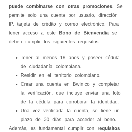
puede combinarse con otras promociones
. Se
permite solo una cuenta por usuario, dirección
IP, tarjeta de crédito y correo electrónico. Para
tener acceso a este
Bono de Bienvendia
se
deben cumplir los siguientes requisitos:
Tener al menos 18 años y poseer cédula
de ciudadanía colombiana.
Residir en el territorio colombiano.
Crear una cuenta en Bwin.co y completar
la verificación, que incluye enviar una foto
de la cédula para corroborar la identidad.
Una vez verificada la cuenta, se tiene un
plazo de 30 días para acceder al bono.
Además, es fundamental cumplir con
requisitos