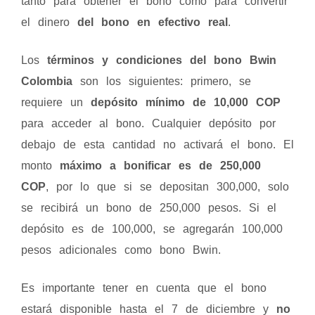
tanto para obtener el bono como para convertir
el dinero
del bono en efectivo real
.
Los
términos y condiciones del bono Bwin
Colombia
son los siguientes: primero, se
requiere un
depósito mínimo de 10,000 COP
para acceder al bono. Cualquier depósito por
debajo de esta cantidad no activará el bono. El
monto
máximo a bonificar es de 250,000
COP
, por lo que si se depositan 300,000, solo
se recibirá un bono de 250,000 pesos. Si el
depósito es de 100,000, se agregarán 100,000
pesos adicionales como bono Bwin.
Es importante tener en cuenta que el bono
estará disponible hasta el 7 de diciembre y
no