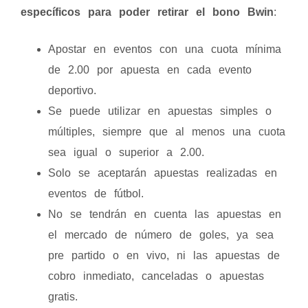
específicos para poder retirar el bono Bwin
:
Apostar en eventos con una cuota mínima
de 2.00 por apuesta en cada evento
deportivo.
Se puede utilizar en apuestas simples o
múltiples, siempre que al menos una cuota
sea igual o superior a 2.00.
Solo se aceptarán apuestas realizadas en
eventos de fútbol.
No se tendrán en cuenta las apuestas en
el mercado de número de goles, ya sea
pre partido o en vivo, ni las apuestas de
cobro inmediato, canceladas o apuestas
gratis.