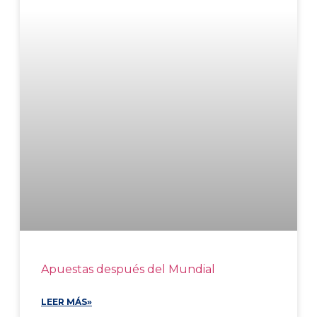
Apuestas después del Mundial
LEER MÁS»