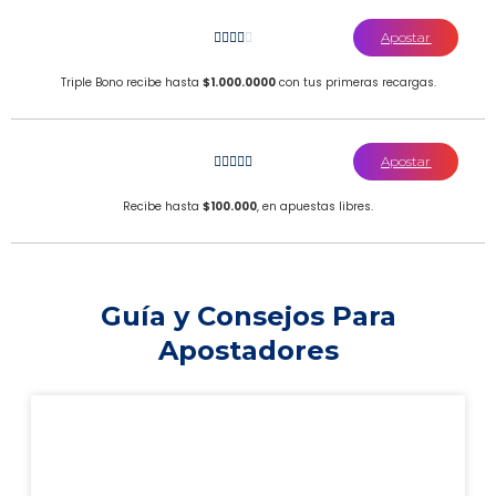
Apostar





Triple Bono recibe hasta
$1.000.0000
con tus primeras recargas.
Apostar





Recibe hasta
$100.000
, en apuestas libres.
Guía y Consejos Para
Apostadores