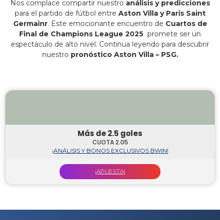
Nos complace compartir nuestro
análisis y predicciones
para el partido de fútbol entre
Aston Villa y Paris Saint
Germainr
. Este emocionante encuentro de
Cuartos de
Final de Champions League 2025
promete ser un
espectáculo de alto nivel. Continua leyendo para descubrir
nuestro
pronóstico Aston Villa – PSG.
Más de 2.5 goles
CUOTA 2.05
¡ANÁLISIS Y BONOS EXCLUSIVOS BWIN!
¡APUESTA!