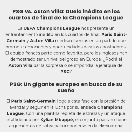
PSG vs. Aston Villa: Duelo inédito en los
cuartos de final de la Champions League
La
UEFA Champions League
nos presenta un
enfrentamiento inédito en los cuartos de final.
Paris Saint-
Germain
y
Aston Villa
medirán fuerzas en un partido que
promete emociones y oportunidades para los apostadores.
El equipo francés parte como favorito, pero los ingleses han
demostrado ser un rival peligroso en Europa. ¿Podrá el
Aston Villa
dar la sorpresa o se impondrá la jerarquía del
PSG
?
PSG: Un gigante europeo en busca de su
sueño
El
Paris Saint-Germain
llega a esta fase con la presión de
avanzar y seguir en la lucha por su ansiada
Champions
League
. Con una plantilla repleta de estrellas y un ataque
letal liderado por
Kylian Mbappé
, el conjunto parisino tiene
argumentos de sobra para imponerse en la eliminatoria.