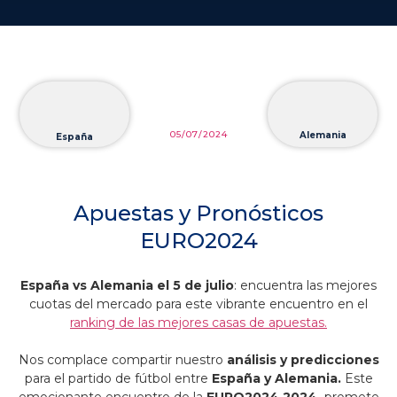
Pronóstico España vs Alemania
VS
05/07/2024
Alemania
España
Apuestas y Pronósticos
EURO2024
España vs Alemania el 5
de julio
: encuentra las mejores
cuotas del mercado para este vibrante encuentro en el
ranking de las mejores casas de apuestas.
Nos complace compartir nuestro
análisis y predicciones
para el partido de fútbol entre
España y Alemania.
Este
emocionante encuentro de la
EURO2024 2024
promete