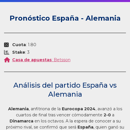
Pronóstico España - Alemania
Cuota
: 1.80
Stake
: 3
Casa de apuestas
: Betsson
Análisis del partido España vs
Alemania
Alemania
, anfitriona de la
Eurocopa 2024
, avanzó a los
cuartos de final tras vencer cómodamente
2-0
a
Dinamarca
en los octavos. A la espera de conocer a su
próximo rival, se confirmó que será
España
, quien ganó su