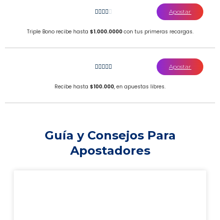
Apostar





Triple Bono recibe hasta
$1.000.0000
con tus primeras recargas.
Apostar





Recibe hasta
$100.000
, en apuestas libres.
Guía y Consejos Para
Apostadores