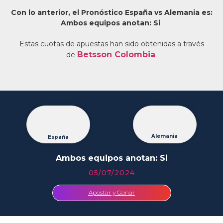
Con lo anterior, el Pronóstico España vs Alemania es:
Ambos equipos anotan: Si
Estas cuotas de apuestas han sido obtenidas a través
Betsson Colombia
de
.
Alemania
España
Ambos equipos anotan: Si
05/07/2024
Apostar y Ganar