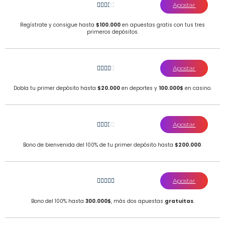
Apostar





Regístrate y consigue hasta
$100.000
en apuestas gratis con tus tres
primeros depósitos.
Apostar





Dobla tu primer depósito hasta
$20.000
en deportes y
100.000$
en casino.
Apostar





Bono de bienvenida del 100% de tu primer depósito hasta
$200.000
.
Apostar





Bono del 100% hasta
300.000$
, más dos apuestas
gratuitas
.