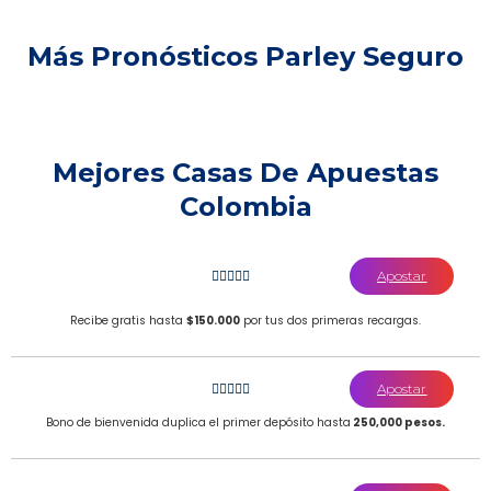
Más Pronósticos Parley Seguro
Mejores Casas De Apuestas
Colombia
Apostar





Recibe gratis hasta
$150.000
por tus dos primeras recargas.
Apostar





Bono de bienvenida duplica el primer depósito hasta
250,000 pesos.