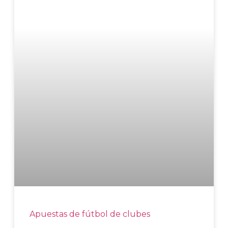
Apuestas de fútbol de clubes