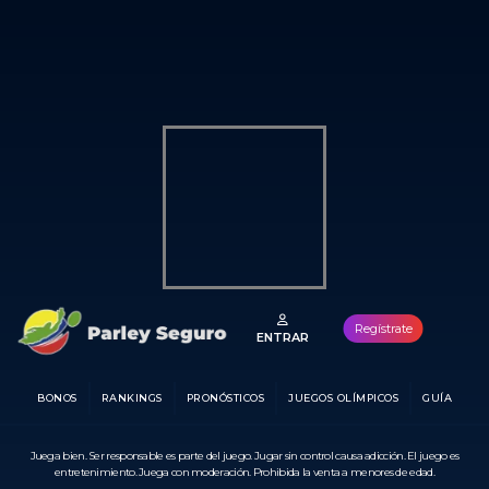
Regístrate
ENTRAR
BONOS
RANKINGS
PRONÓSTICOS
JUEGOS OLÍMPICOS
GUÍA
Juega bien. Ser responsable es parte del juego. Jugar sin control causa adicción. El juego es
entretenimiento. Juega con moderación. Prohibida la venta a menores de edad.