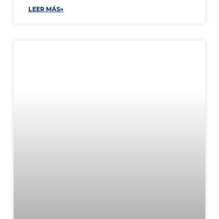
LEER MÁS»