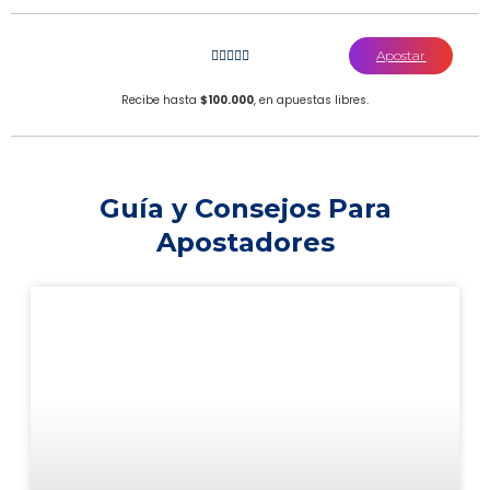
Apostar





Recibe hasta
$100.000
, en apuestas libres.
Guía y Consejos Para
Apostadores