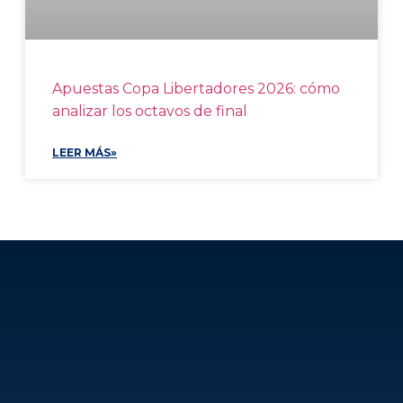
Apuestas Copa Libertadores 2026: cómo
analizar los octavos de final
LEER MÁS»