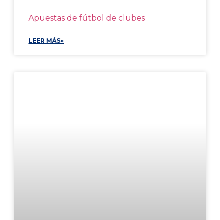
Apuestas de fútbol de clubes
LEER MÁS»