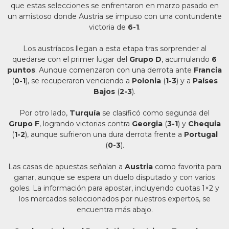
que estas selecciones se enfrentaron en marzo pasado en
un amistoso donde Austria se impuso con una contundente
victoria de
6-1
.
Los austríacos llegan a esta etapa tras sorprender al
quedarse con el primer lugar del
Grupo D
, acumulando
6
puntos
. Aunque comenzaron con una derrota ante
Francia
(
0-1
), se recuperaron venciendo a
Polonia
(
1-3
) y a
Países
Bajos
(
2-3
).
Por otro lado,
Turquía
se clasificó como segunda del
Grupo F
, logrando victorias contra
Georgia
(
3-1
) y
Chequia
(
1-2
), aunque sufrieron una dura derrota frente a
Portugal
(
0-3
).
Las casas de apuestas señalan a
Austria
como favorita para
ganar, aunque se espera un duelo disputado y con varios
goles. La información para apostar, incluyendo cuotas 1×2 y
los mercados seleccionados por nuestros expertos, se
encuentra más abajo.