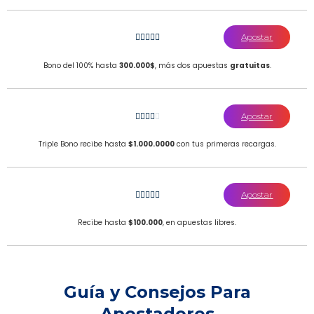
Apostar





Bono del 100% hasta
300.000$
, más dos apuestas
gratuitas
.
Apostar





Triple Bono recibe hasta
$1.000.0000
con tus primeras recargas.
Apostar





Recibe hasta
$100.000
, en apuestas libres.
Guía y Consejos Para
Apostadores