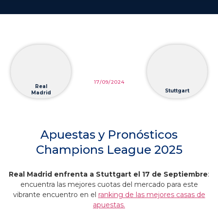
Pronóstico Real Madrid - Stuttgart
VS
17/09/2024
Real
Stuttgart
Madrid
Apuestas y Pronósticos
Champions League 2025
Real Madrid enfrenta a Stuttgart el 17 de Septiembre
:
encuentra las mejores cuotas del mercado para este
vibrante encuentro en el
ranking de las mejores casas de
apuestas.