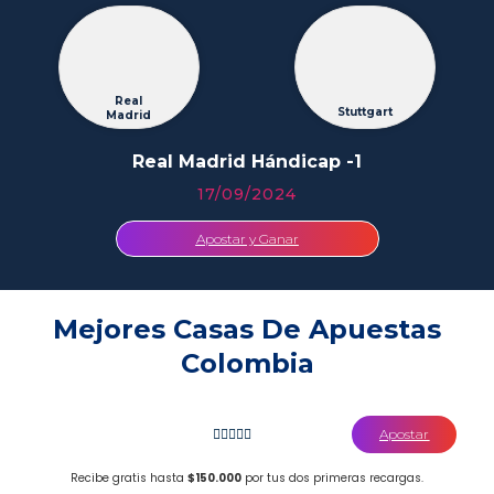
Real
Stuttgart
Madrid
Real Madrid Hándicap -1
17/09/2024
Apostar y Ganar
Mejores Casas De Apuestas
Colombia
Apostar





Recibe gratis hasta
$150.000
por tus dos primeras recargas.