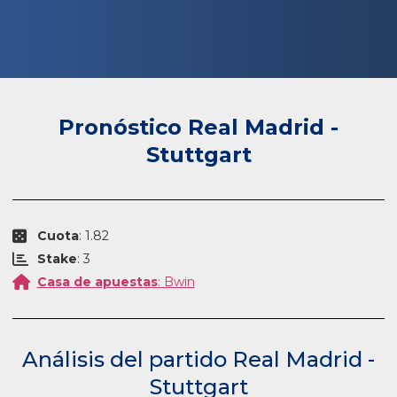
Pronóstico Real Madrid -
Stuttgart
Cuota
: 1.82
Stake
: 3
Casa de apuestas
: Bwin
Análisis del partido Real Madrid -
Stuttgart