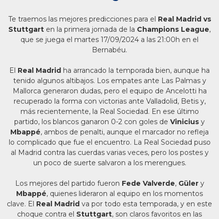
Te traemos las mejores predicciones para el
Real Madrid vs
Stuttgart
en la primera jornada de la
Champions League
,
que se juega el martes 17/09/2024 a las 21:00h en el
Bernabéu.
El
Real Madrid
ha arrancado la temporada bien, aunque ha
tenido algunos altibajos. Los empates ante Las Palmas y
Mallorca generaron dudas, pero el equipo de Ancelotti ha
recuperado la forma con victorias ante Valladolid, Betis y,
más recientemente, la Real Sociedad. En ese último
partido, los blancos ganaron 0-2 con goles de
Vinicius
y
Mbappé
, ambos de penalti, aunque el marcador no refleja
lo complicado que fue el encuentro. La Real Sociedad puso
al Madrid contra las cuerdas varias veces, pero los postes y
un poco de suerte salvaron a los merengues.
Los mejores del partido fueron
Fede Valverde
,
Güler
y
Mbappé
, quienes lideraron al equipo en los momentos
clave. El
Real Madrid
va por todo esta temporada, y en este
choque contra el
Stuttgart
, son claros favoritos en las