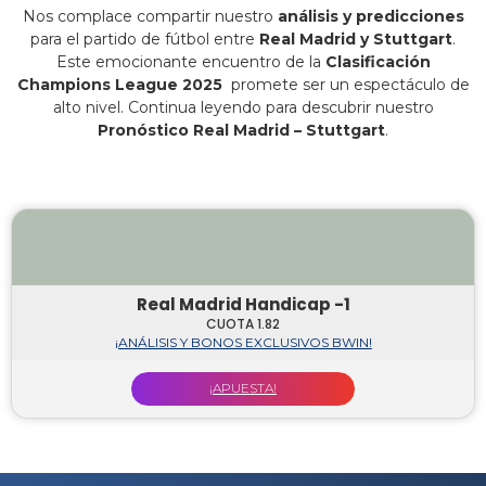
Nos complace compartir nuestro
análisis y predicciones
para el partido de fútbol entre
Real Madrid y
Stuttgart
.
Este emocionante encuentro de la
Clasificación
Champions League 2025
promete ser un espectáculo de
alto nivel. Continua leyendo para descubrir nuestro
Pronóstico Real Madrid – Stuttgart
.
Real Madrid Handicap -1
CUOTA 1.82
¡ANÁLISIS Y BONOS EXCLUSIVOS BWIN!
¡APUESTA!