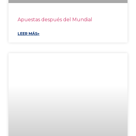
Apuestas después del Mundial
LEER MÁS»