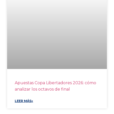
Apuestas Copa Libertadores 2026: cómo
analizar los octavos de final
LEER MÁS»