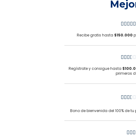
Mejo




Recibe gratis hasta
$150.000
p




Regístrate y consigue hasta
$100.
primeros d




Bono de bienvenida del 100% de tu


