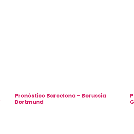
Pronóstico Barcelona – Borussia
P
y
Dortmund
G