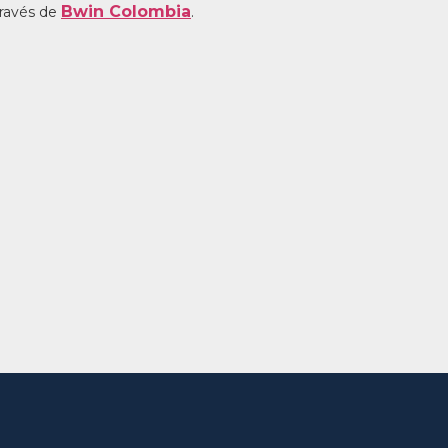
Bwin Colombia
través de
.