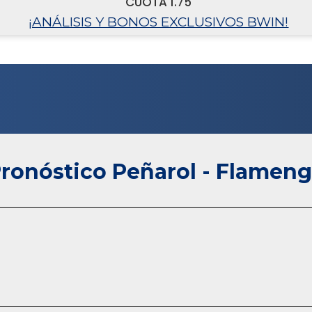
CUOTA 1.75
¡ANÁLISIS Y BONOS EXCLUSIVOS BWIN!
ronóstico Peñarol - Flamen