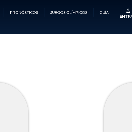
PRONÓSTICOS
JUEGOS OLÍMPICOS
GUÍA
ENTR
onóstico Peñarol - Flame
VS