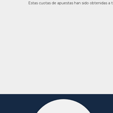
Estas cuotas de apuestas han sido obtenidas a 