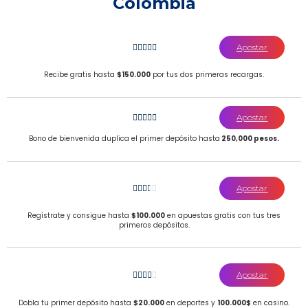
Colombia
Apostar





Recibe gratis hasta
$150.000
por tus dos primeras recargas.
Apostar





Bono de bienvenida duplica el primer depósito hasta
250,000 pesos.
Apostar





Regístrate y consigue hasta
$100.000
en apuestas gratis con tus tres
primeros depósitos.
Apostar





Dobla tu primer depósito hasta
$20.000
en deportes y
100.000$
en casino.