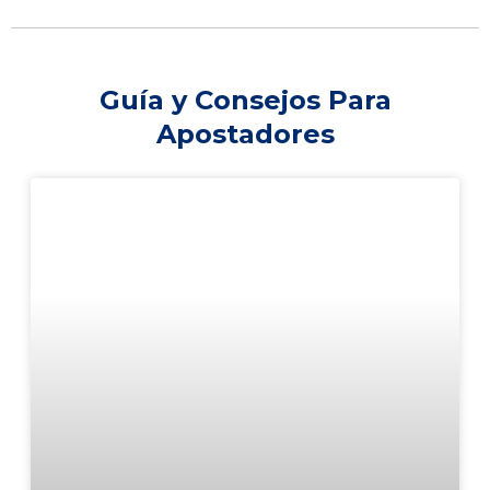
Guía y Consejos Para
Apostadores