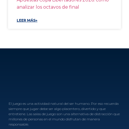
analizar los octavos de final
LEER MÁS»
El juego es una actividad natural del ser humano. Por eso recuerda
siempre que jugar debe ser algo placentero, divertido y que
entretiene. Las salas de juego son una alternativa de distracción que
millones de personas en el mundo disfrutan de manera
responsable.