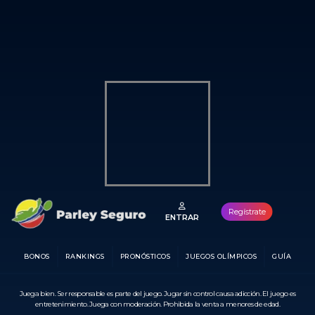
Regístrate
ENTRAR
BONOS
RANKINGS
PRONÓSTICOS
JUEGOS OLÍMPICOS
GUÍA
Juega bien. Ser responsable es parte del juego. Jugar sin control causa adicción. El juego es
entretenimiento. Juega con moderación. Prohibida la venta a menores de edad.