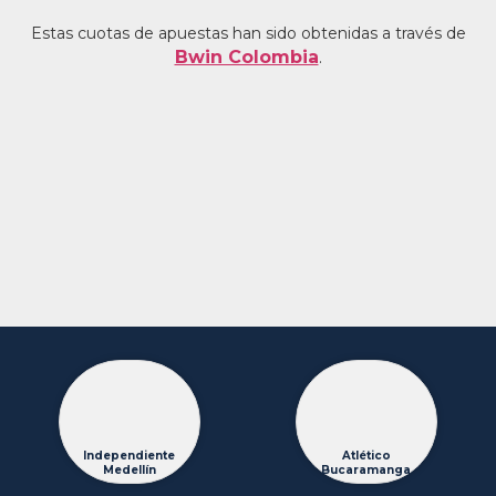
Estas cuotas de apuestas han sido obtenidas a través de
Bwin Colombia
.
Independiente
Atlético
Medellín
Bucaramanga