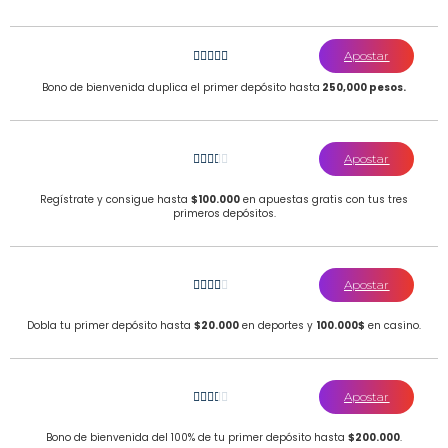
Apostar





Bono de bienvenida duplica el primer depósito hasta
250,000 pesos.
Apostar





Regístrate y consigue hasta
$100.000
en apuestas gratis con tus tres
primeros depósitos.
Apostar





Dobla tu primer depósito hasta
$20.000
en deportes y
100.000$
en casino.
Apostar





Bono de bienvenida del 100% de tu primer depósito hasta
$200.000
.