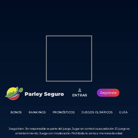
Regístrate
ENTRAR
BONOS
RANKINGS
PRONÓSTICOS
JUEGOS OLÍMPICOS
GUÍA
Juega bien. Ser responsable es parte del juego. Jugar sin control causa adicción. El juego es
entretenimiento. Juega con moderación. Prohibida la venta a menores de edad.