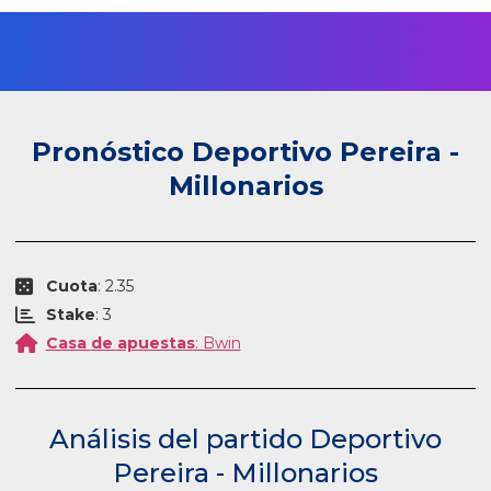
Pronóstico Deportivo Pereira -
Millonarios
Cuota
: 2.35
Stake
: 3
Casa de apuestas
: Bwin
Análisis del partido Deportivo
Pereira - Millonarios