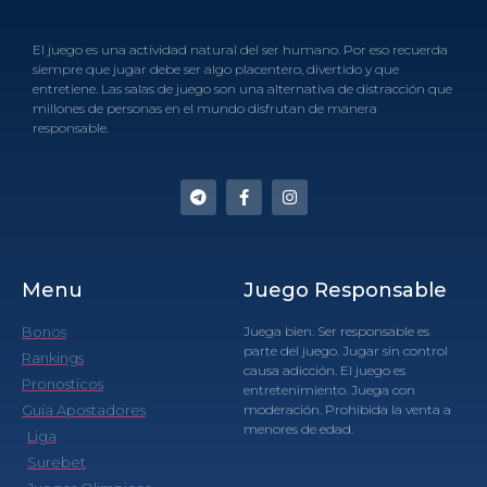
El juego es una actividad natural del ser humano. Por eso recuerda
siempre que jugar debe ser algo placentero, divertido y que
entretiene. Las salas de juego son una alternativa de distracción que
millones de personas en el mundo disfrutan de manera
responsable.
Menu
Juego Responsable
Bonos
Juega bien. Ser responsable es
parte del juego. Jugar sin control
Rankings
causa adicción. El juego es
Pronosticos
entretenimiento. Juega con
Guía Apostadores
moderación. Prohibida la venta a
menores de edad.
Liga
Surebet