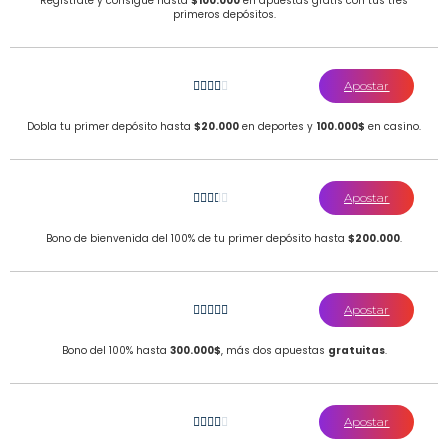
Regístrate y consigue hasta
$100.000
en apuestas gratis con tus tres
primeros depósitos.
Apostar





Dobla tu primer depósito hasta
$20.000
en deportes y
100.000$
en casino.
Apostar





Bono de bienvenida del 100% de tu primer depósito hasta
$200.000
.
Apostar





Bono del 100% hasta
300.000$
, más dos apuestas
gratuitas
.
Apostar




