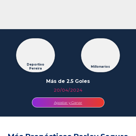
Deportivo
Millonarios
Pereira
Más de 2.5 Goles
20/04/2024
Apostar y Ganar