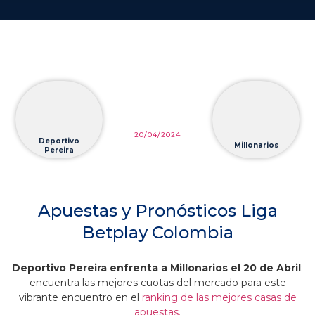
Pronóstico Deportivo Pereira -
Millonarios
VS
20/04/2024
Deportivo
Millonarios
Pereira
Apuestas y Pronósticos Liga
Betplay Colombia
Deportivo Pereira enfrenta a Millonarios el 20 de Abril
:
encuentra las mejores cuotas del mercado para este
vibrante encuentro en el
ranking de las mejores casas de
apuestas.