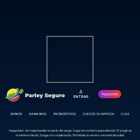
Regístrate
ENTRAR
BONOS
RANKINGS
PRONÓSTICOS
JUEGOS OLÍMPICOS
GUÍA
Juega bien. Ser responsable es parte del juego. Jugar sin control causa adicción. El juego es
entretenimiento. Juega con moderación. Prohibida la venta a menores de edad.