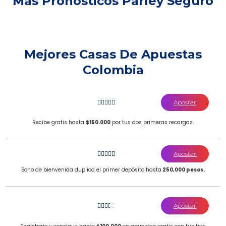
Más Pronósticos Parley Seguro
Mejores Casas De Apuestas
Colombia
Apostar





Recibe gratis hasta
$150.000
por tus dos primeras recargas.
Apostar





Bono de bienvenida duplica el primer depósito hasta
250,000 pesos.
Apostar




