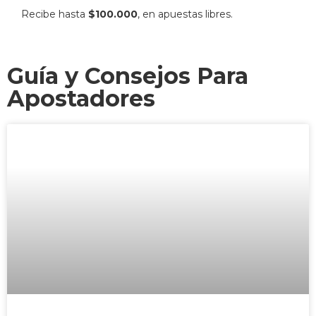
Recibe hasta
$100.000
, en apuestas libres.
Guía y Consejos Para
Apostadores