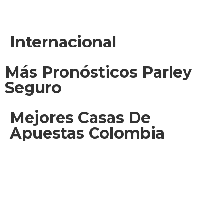
Internacional
Más Pronósticos Parley
Seguro
Mejores Casas De
Apuestas Colombia