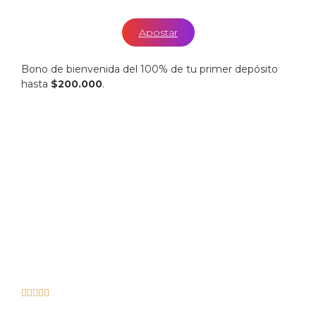
Apostar
Bono de bienvenida del 100% de tu primer depósito
hasta
$200.000
.




