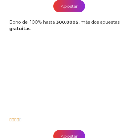
Apostar
Bono del 100% hasta
300.000$
, más dos apuestas
gratuitas
.





Apostar