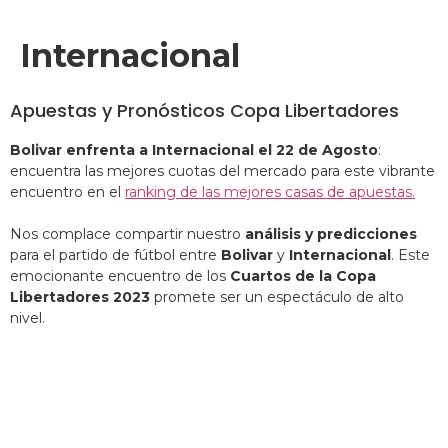
Internacional
Apuestas y Pronósticos Copa Libertadores
Bolivar enfrenta a Internacional el 22 de Agosto
:
encuentra las mejores cuotas del mercado para este vibrante
encuentro en el
ranking de las mejores casas de apuestas.
Nos complace compartir nuestro
análisis y predicciones
para el partido de fútbol entre
Bolivar
y
Internacional
. Este
emocionante encuentro de los
Cuartos
de la Copa
Libertadores 2023
promete ser un espectáculo de alto
nivel.