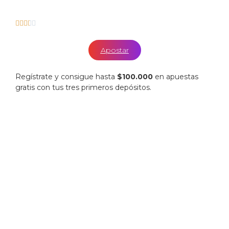





Apostar
Regístrate y consigue hasta
$100.000
en apuestas
gratis con tus tres primeros depósitos.