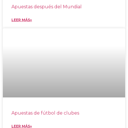
Apuestas después del Mundial
LEER MÁS»
Apuestas de fútbol de clubes
LEER MÁS»