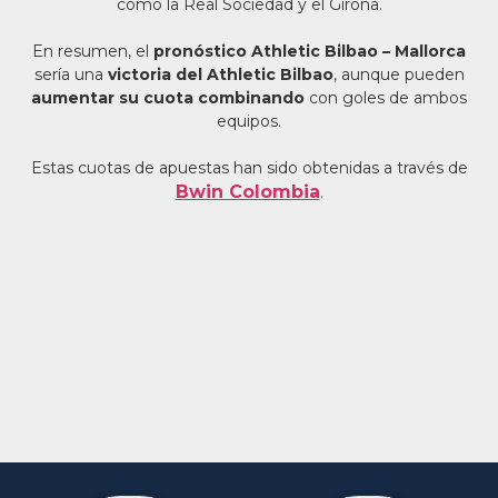
como la Real Sociedad y el Girona.
En resumen, el
pronóstico
Athletic Bilbao – Mallorca
sería una
victoria del Athletic Bilbao
, aunque pueden
aumentar su cuota combinando
con goles de ambos
equipos.
Estas cuotas de apuestas han sido obtenidas a través de
Bwin Colombia
.