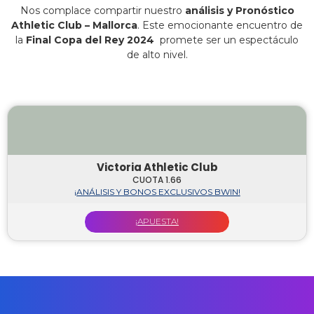
Nos complace compartir nuestro
análisis y Pronóstico
Athletic Club – Mallorca
. Este emocionante encuentro de
la
Final Copa del Rey 2024
promete ser un espectáculo
de alto nivel.
Victoria Athletic Club
CUOTA 1.66
¡ANÁLISIS Y BONOS EXCLUSIVOS BWIN!
¡APUESTA!