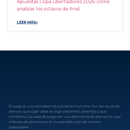
Apuestas Copa Libertadores 2026: cómo
analizar los octavos de final
LEER MÁS»
El juego es una actividad natural del ser humano. Por eso recuerda
siempre que jugar debe ser algo placentero, divertido y que
entretiene. Las salas de juego son una alternativa de distracción que
millones de personas en el mundo disfrutan de manera
responsable.