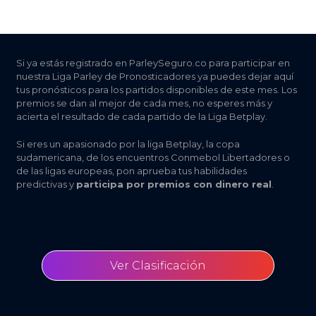
Si ya estás registrado en ParleySeguro.co para participar en
nuestra Liga Parley de Pronosticadores ya puedes dejar aquí
tus pronósticos para los partidos disponibles de este mes. Los
premios se dan al mejor de cada mes, no esperes más y
acierta el resultado de cada partido de la Liga Betplay.
Si eres un apasionado por la liga Betplay, la copa
sudamericana, de los encuentros Conmebol Libertadores o
de las ligas europeas, pon aprueba tus habilidades
predictivas y
participa por premios con dinero real
.
Ver Clasificación