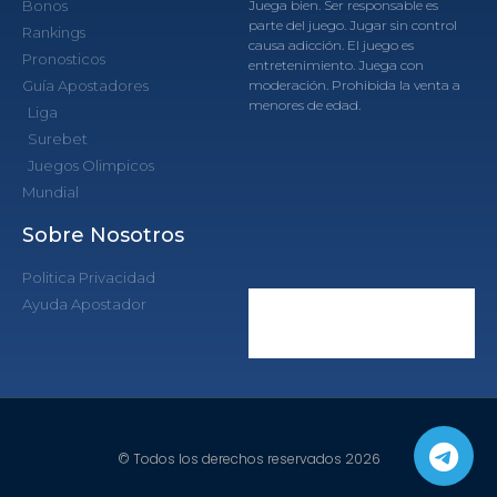
Bonos
Juega bien. Ser responsable es
parte del juego. Jugar sin control
Rankings
causa adicción. El juego es
Pronosticos
entretenimiento. Juega con
Guía Apostadores
moderación. Prohibida la venta a
menores de edad.
Liga
Surebet
Juegos Olimpicos
Mundial
Sobre Nosotros
Politica Privacidad
Ayuda Apostador
© Todos los derechos reservados 2026