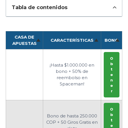
Tabla de contenidos
CASA DE
CARACTERÍSTICAS
BONO
APUESTAS
O
b
¡Hasta $1.000.000 en
t
bono + 50% de
e
reembolso en
n
Spaceman!
e
r
O
b
Bono de hasta 250.000
t
COP + 50 Giros Gratis en
e