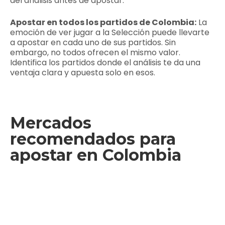
del análisis antes de apostar.
Apostar en todos los partidos de Colombia:
La
emoción de ver jugar a la Selección puede llevarte
a apostar en cada uno de sus partidos. Sin
embargo, no todos ofrecen el mismo valor.
Identifica los partidos donde el análisis te da una
ventaja clara y apuesta solo en esos.
Mercados
recomendados para
apostar en Colombia