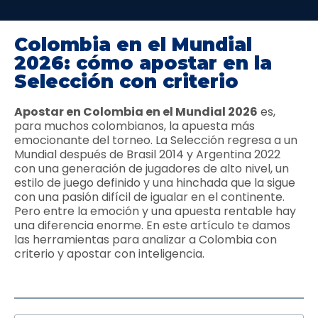
Colombia en el Mundial
2026: cómo apostar en la
Selección con criterio
Apostar en Colombia en el Mundial 2026
es,
para muchos colombianos, la apuesta más
emocionante del torneo. La Selección regresa a un
Mundial después de Brasil 2014 y Argentina 2022
con una generación de jugadores de alto nivel, un
estilo de juego definido y una hinchada que la sigue
con una pasión difícil de igualar en el continente.
Pero entre la emoción y una apuesta rentable hay
una diferencia enorme. En este artículo te damos
las herramientas para analizar a Colombia con
criterio y apostar con inteligencia.