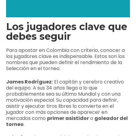
Los jugadores clave que
debes seguir
Para apostar en Colombia con criterio, conocer a
los jugadores clave es indispensable. Estos son los
nombres que pueden definir el rendimiento de la
Selección en el torneo:
James Rodríguez:
El capitán y cerebro creativo
del equipo. A sus 34 años llega a lo que
probablemente sea su último Mundial y con una
motivación especial. Su capacidad para definir,
asistir y ejecutar tiros libres lo convierte en el
jugador con más opciones de aparecer en
mercados como
primer asistidor
o
goleador del
torneo
.