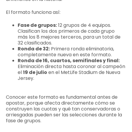
El formato funciona así:
Fase de grupos:
12 grupos de 4 equipos.
Clasifican los dos primeros de cada grupo
más los 8 mejores terceros, para un total de
32 clasificados.
Ronda de 32:
Primera ronda eliminatoria,
completamente nueva en este formato.
Ronda de 16, cuartos, semifinales y final:
Eliminación directa hasta coronar al campeón
el
19 de julio
en el MetLife Stadium de Nueva
Jersey.
Conocer este formato es fundamental antes de
apostar, porque afecta directamente cómo se
construyen las cuotas y qué tan conservadoras o
arriesgadas pueden ser las selecciones durante la
fase de grupos.