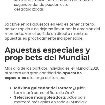
segundos donde pueden estar
desactualizadas.
La clave en las apuestas en vivo es tener criterio,
actuar rápido y no dejarse llevar por la emoción del
momento. Ver el partido en directo mientras
apuestas es prácticamente indispensable.
Apuestas especiales y
prop bets del Mundial
Más allá de los partidos individuales, el Mundial 2026
ofrecerá una gran cantidad de
apuestas
especiales
a lo largo del torneo:
Máximo goleador del torneo:
¿Quién
terminará como el Bota de Oro?
Selección más goleadora:
¿Qué país
marcará más goles en todo el Mundial?