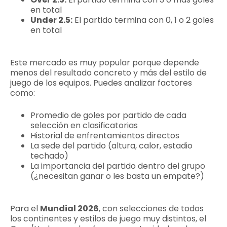
en total
Under 2.5:
El partido termina con 0, 1 o 2 goles
en total
Este mercado es muy popular porque depende
menos del resultado concreto y más del estilo de
juego de los equipos. Puedes analizar factores
como:
Promedio de goles por partido de cada
selección en clasificatorias
Historial de enfrentamientos directos
La sede del partido (altura, calor, estadio
techado)
La importancia del partido dentro del grupo
(¿necesitan ganar o les basta un empate?)
Para el
Mundial 2026
, con selecciones de todos
los continentes y estilos de juego muy distintos, el