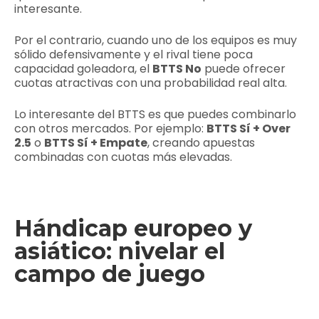
interesante.
Por el contrario, cuando uno de los equipos es muy
sólido defensivamente y el rival tiene poca
capacidad goleadora, el
BTTS No
puede ofrecer
cuotas atractivas con una probabilidad real alta.
Lo interesante del BTTS es que puedes combinarlo
con otros mercados. Por ejemplo:
BTTS Sí + Over
2.5
o
BTTS Sí + Empate
, creando apuestas
combinadas con cuotas más elevadas.
Hándicap europeo y
asiático: nivelar el
campo de juego