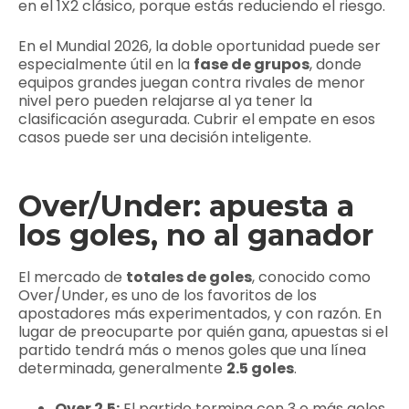
en el 1X2 clásico, porque estás reduciendo el riesgo.
En el Mundial 2026, la doble oportunidad puede ser
especialmente útil en la
fase de grupos
, donde
equipos grandes juegan contra rivales de menor
nivel pero pueden relajarse al ya tener la
clasificación asegurada. Cubrir el empate en esos
casos puede ser una decisión inteligente.
Over/Under: apuesta a
los goles, no al ganador
El mercado de
totales de goles
, conocido como
Over/Under, es uno de los favoritos de los
apostadores más experimentados, y con razón. En
lugar de preocuparte por quién gana, apuestas si el
partido tendrá más o menos goles que una línea
determinada, generalmente
2.5 goles
.
Over 2.5:
El partido termina con 3 o más goles