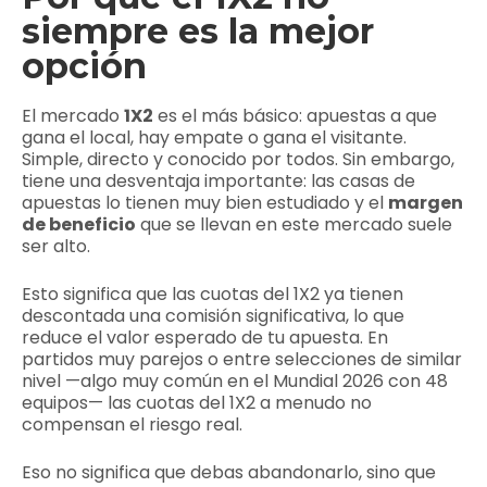
siempre es la mejor
opción
El mercado
1X2
es el más básico: apuestas a que
gana el local, hay empate o gana el visitante.
Simple, directo y conocido por todos. Sin embargo,
tiene una desventaja importante: las casas de
apuestas lo tienen muy bien estudiado y el
margen
de beneficio
que se llevan en este mercado suele
ser alto.
Esto significa que las cuotas del 1X2 ya tienen
descontada una comisión significativa, lo que
reduce el valor esperado de tu apuesta. En
partidos muy parejos o entre selecciones de similar
nivel —algo muy común en el Mundial 2026 con 48
equipos— las cuotas del 1X2 a menudo no
compensan el riesgo real.
Eso no significa que debas abandonarlo, sino que