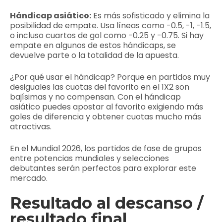
Hándicap asiático:
Es más sofisticado y elimina la
posibilidad de empate. Usa líneas como -0.5, -1, -1.5,
o incluso cuartos de gol como -0.25 y -0.75. Si hay
empate en algunos de estos hándicaps, se
devuelve parte o la totalidad de la apuesta.
¿Por qué usar el hándicap? Porque en partidos muy
desiguales las cuotas del favorito en el 1X2 son
bajísimas y no compensan. Con el hándicap
asiático puedes apostar al favorito exigiendo más
goles de diferencia y obtener cuotas mucho más
atractivas.
En el Mundial 2026, los partidos de fase de grupos
entre potencias mundiales y selecciones
debutantes serán perfectos para explorar este
mercado.
Resultado al descanso /
resultado final