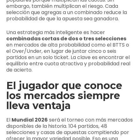
embargo, también multiplican el riesgo. Cada
selección que agregas a un combinado reduce la
probabilidad de que la apuesta sea ganadora.
Una estrategia más inteligente es hacer
combinadas cortas de dos o tres selecciones
en mercados de alta probabilidad como el BTTS o
el Over/Under, en lugar de juntar cinco o seis
partidos en un solo ticket. La clave es encontrar el
equilibrio entre cuota atractiva y probabilidad real
de acierto.
El jugador que conoce
los mercados siempre
lleva ventaja
El
Mundial 2026
será el torneo con más mercados
disponibles de la historia. 104 partidos, 48
selecciones y casas de apuestas compitiendo por
ofrecer la mayor variedad posible. Eso es una