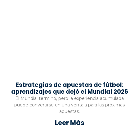
Estrategias de apuestas de fútbol:
aprendizajes que dejó el Mundial 2026
El Mundial terminó, pero la experiencia acumulada
puede convertirse en una ventaja para las próximas
apuestas.
Leer Más