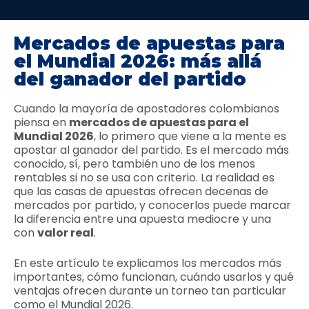
Mercados de apuestas para
el Mundial 2026: más allá
del ganador del partido
Cuando la mayoría de apostadores colombianos
piensa en
mercados de apuestas para el
Mundial 2026
, lo primero que viene a la mente es
apostar al ganador del partido. Es el mercado más
conocido, sí, pero también uno de los menos
rentables si no se usa con criterio. La realidad es
que las casas de apuestas ofrecen decenas de
mercados por partido, y conocerlos puede marcar
la diferencia entre una apuesta mediocre y una
con
valor real
.
En este artículo te explicamos los mercados más
importantes, cómo funcionan, cuándo usarlos y qué
ventajas ofrecen durante un torneo tan particular
como el Mundial 2026.