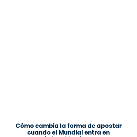
Cómo cambia la forma de apostar
cuando el Mundial entra en