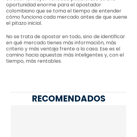
oportunidad enorme para el apostador
colombiano que se toma el tiempo de entender
cómo funciona cada mercado antes de que suene
el pitazo inicial.
No se trata de apostar en todo, sino de identificar
en qué mercado tienes más información, más
criterio y más ventaja frente a la casa. Ese es el
camino hacia apuestas más inteligentes y, con el
tiempo, más rentables.
RECOMENDADOS