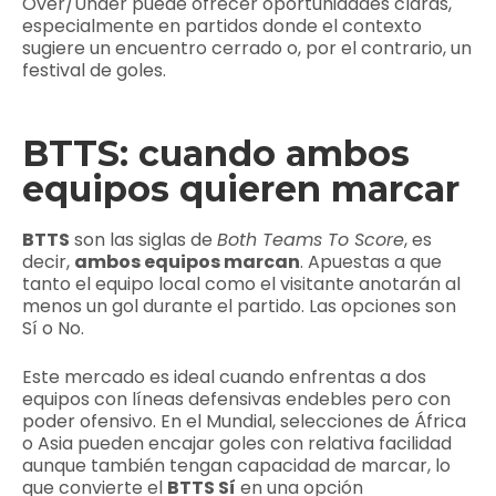
Over/Under puede ofrecer oportunidades claras,
especialmente en partidos donde el contexto
sugiere un encuentro cerrado o, por el contrario, un
festival de goles.
BTTS: cuando ambos
equipos quieren marcar
BTTS
son las siglas de
Both Teams To Score
, es
decir,
ambos equipos marcan
. Apuestas a que
tanto el equipo local como el visitante anotarán al
menos un gol durante el partido. Las opciones son
Sí o No.
Este mercado es ideal cuando enfrentas a dos
equipos con líneas defensivas endebles pero con
poder ofensivo. En el Mundial, selecciones de África
o Asia pueden encajar goles con relativa facilidad
aunque también tengan capacidad de marcar, lo
que convierte el
BTTS Sí
en una opción