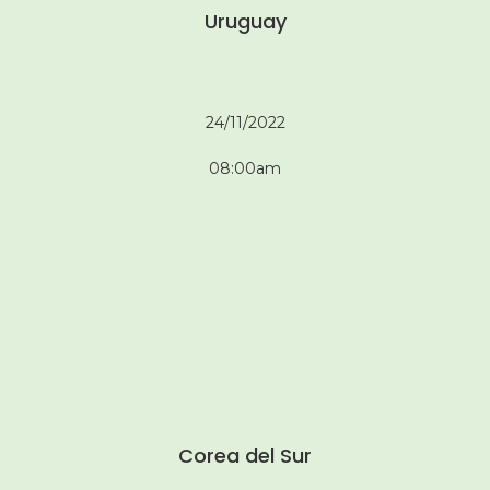
Uruguay
24/11/2022
08:00am
Corea del Sur