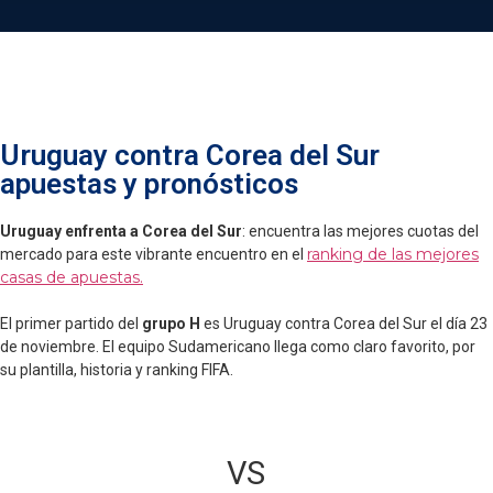
Uruguay contra Corea del Sur
apuestas y pronósticos
Uruguay enfrenta a Corea del Sur
: encuentra las mejores cuotas del
ranking de las mejores
mercado para este vibrante encuentro en el
casas de apuestas.
El primer partido del
grupo H
es Uruguay contra Corea del Sur el día 23
de noviembre. El equipo Sudamericano llega como claro favorito, por
su plantilla, historia y ranking FIFA.
VS