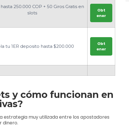
hasta 250.000 COP + 50 Giros Gratis en
Obt
slots
ener
Obt
a tu 1ER deposito hasta $200.000
ener
ets y cómo funcionan en
ivas?
a estrategia muy utilizada entre los apostadores
 dinero.