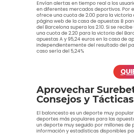
Envían alertas en tiempo real a los usua
en diferentes mercados deportivos. Por e
ofrece una cuota de 2.00 para la victoria 
página web de la casa de apuestas B para r
del Barcelona supera los 2.10. Si se reci
una cuota de 2.20 para la victoria del Ba
apuestas A y 95,24 euros en la casa de 
independientemente del resultado del pa
caso sería del 5,24%
QUI
Aprovechar Surebet
Consejos y Tácticas
El baloncesto es un deporte muy popular 
deportes más populares para las apuesta
un deporte muy seguido por millones de 
información y estadísticas disponibles p