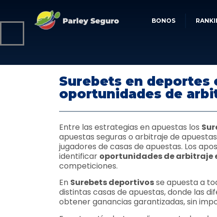
BONOS
RANKI
Surebets en deportes 
oportunidades de arbi
Entre las estrategias en apuestas los
Sur
apuestas seguras o arbitraje de apuestas
jugadores de casas de apuestas. Los apo
identificar
oportunidades de arbitraje 
competiciones.
En
Surebets deportivos
se apuesta a tod
distintas casas de apuestas, donde las d
obtener ganancias garantizadas, sin impor