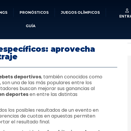
NGS
PRONÓSTICOS
JUEGOS OLÍMPICOS
ENTR
GUÍA
específicos: aprovecha
traje
ebets deportivos
, también conocidos como
, son una de las más populares entre los
stadores buscan mejorar sus ganancias al
en deportes
en entre las distintas
os los posibles resultados de un evento en
iferencias de cuotas en apuestas permiten
tar el resultado final.