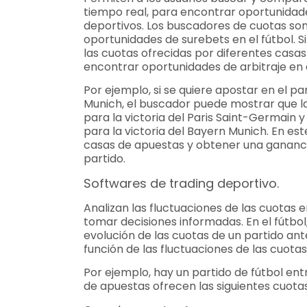
tiempo real, para encontrar oportunidad
deportivos. Los buscadores de cuotas so
oportunidades de surebets en el fútbol. S
las cuotas ofrecidas por diferentes casas
encontrar oportunidades de arbitraje en 
Por ejemplo, si se quiere apostar en el pa
Munich, el buscador puede mostrar que l
para la victoria del Paris Saint-Germain 
para la victoria del Bayern Munich. En e
casas de apuestas y obtener una gananc
partido.
Softwares de trading deportivo.
Analizan las fluctuaciones de las cuotas
tomar decisiones informadas. En el fútbol,
evolución de las cuotas de un partido an
función de las fluctuaciones de las cuotas
Por ejemplo, hay un partido de fútbol entr
de apuestas ofrecen las siguientes cuotas