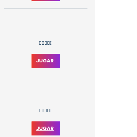





JUGAR





JUGAR