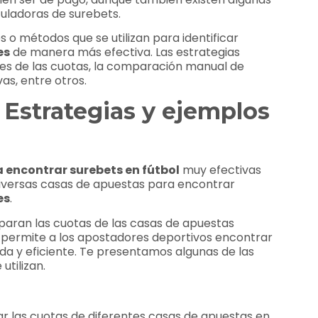
culadoras de surebets.
s o métodos que se utilizan para identificar
es
de manera más efectiva. Las estrategias
ones de las cuotas, la comparación manual de
vas, entre otros.
 Estrategias y ejemplos
 encontrar surebets en fútbol
muy efectivas
 diversas casas de apuestas para encontrar
es
.
mparan las cuotas de las casas de apuestas
permite a los apostadores deportivos encontrar
a y eficiente. Te presentamos algunas de las
utilizan.
r las cuotas de diferentes casas de apuestas en