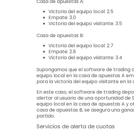
Casa de apuestas A:
Victoria del equipo local: 2.5
Empate: 3.0
Victoria del equipo visitante: 3.5
Casa de apuestas B:
Victoria del equipo local: 2.7
Empate: 2.9
Victoria del equipo visitante: 3.4
Supongamos que el software de trading de
equipo local en la casa de apuestas A emp
para la victoria del equipo visitante en la
En este caso, el software de trading depo
alertar al usuario de una oportunidad de S
equipo local en la casa de apuestas A y ot
casa de apuestas B, se asegura una gana
partido.
Servicios de alerta de cuotas