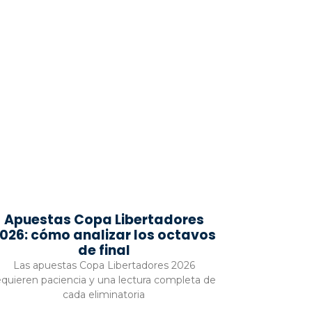
Apuestas Copa Libertadores
026: cómo analizar los octavos
de final
Las apuestas Copa Libertadores 2026
equieren paciencia y una lectura completa de
cada eliminatoria