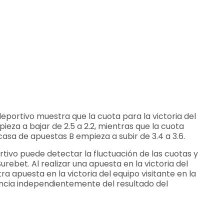
portivo muestra que la cuota para la victoria del
ieza a bajar de 2.5 a 2.2, mientras que la cuota
 casa de apuestas B empieza a subir de 3.4 a 3.6.
rtivo puede detectar la fluctuación de las cuotas y
urebet. Al realizar una apuesta en la victoria del
ra apuesta en la victoria del equipo visitante en la
ncia independientemente del resultado del