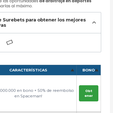
re las oportunidades
de arbitraje en deportes
rlas al máximo.
e Surebets para obtener los mejores
vas
CARACTERÍSTICAS
BONO
1.000.000 en bono + 50% de reembolso
Obt
ener
en Spaceman!