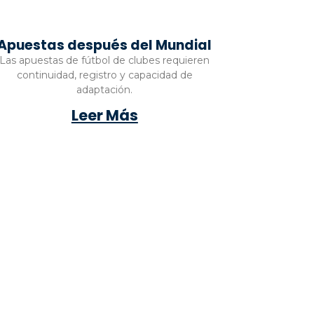
Apuestas después del Mundial
Las apuestas de fútbol de clubes requieren
continuidad, registro y capacidad de
adaptación.
Leer Más