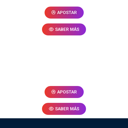
APOSTAR
SABER MÁS
APOSTAR
SABER MÁS