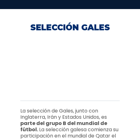
SELECCIÓN GALES
La selección de Gales, junto con
Inglaterra, Irán y Estados Unidos, es
parte del grupo B del mundial de
fútbol.
La selección galesa comienza su
participación en el mundial de Qatar el