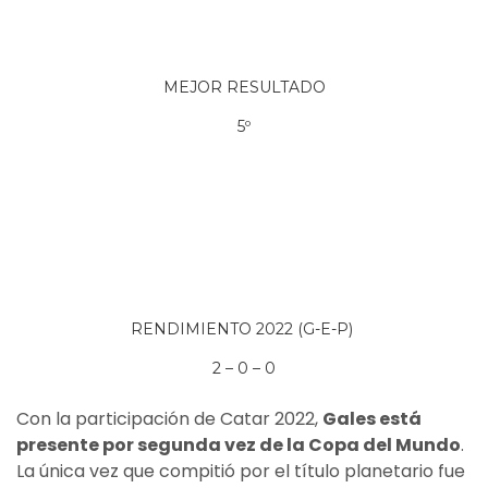
MEJOR RESULTADO
5º
RENDIMIENTO 2022 (G-E-P)
2 – 0 – 0
Con la participación de Catar 2022,
Gales está
presente por segunda vez de la Copa del Mundo
.
La única vez que compitió por el título planetario fue