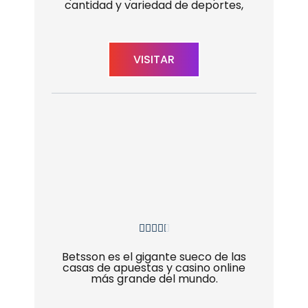
cantidad y variedad de deportes,
VISITAR





Betsson es el gigante sueco de las
casas de apuestas y casino online
más grande del mundo.