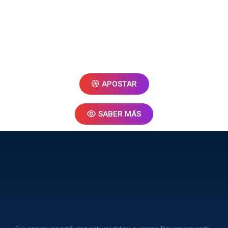
APOSTAR
SABER MÁS