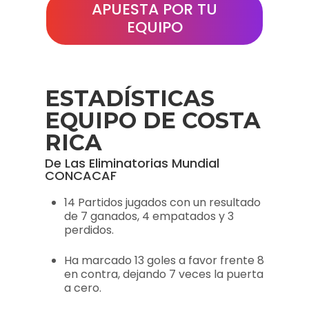
APUESTA POR TU
EQUIPO
ESTADÍSTICAS
EQUIPO DE COSTA
RICA
De Las Eliminatorias Mundial
CONCACAF
14 Partidos jugados con un resultado
de 7 ganados, 4 empatados y 3
perdidos.
Ha marcado 13 goles a favor frente 8
en contra, dejando 7 veces la puerta
a cero.