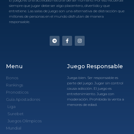
El juego es una actividad natural del ser humano. Por eso recuerda
siempre que jugar debe ser algo placentero, divertido y que
entretiene. Las salas de juego son una alternativa de distracción que
millones de personas en el mundo disfrutan de manera
responsable.
Menu
Juego Responsable
Bonos
Juega bien. Ser responsable es
parte del juego. Jugar sin control
Rankings
causa adicción. El juego es
Pronosticos
entretenimiento. Juega con
Guía Apostadores
moderación. Prohibida la venta a
menores de edad.
Liga
Surebet
Juegos Olimpicos
Mundial