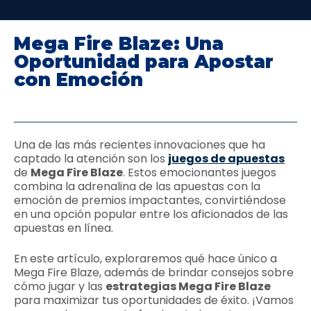
Mega Fire Blaze: Una
Oportunidad para Apostar
con Emoción
Una de las más recientes innovaciones que ha
captado la atención son los
juegos de apuestas
de
Mega Fire Blaze
. Estos emocionantes juegos
combina la adrenalina de las apuestas con la
emoción de premios impactantes, convirtiéndose
en una opción popular entre los aficionados de las
apuestas en línea.
En este artículo, exploraremos qué hace único a
Mega Fire Blaze, además de brindar consejos sobre
cómo jugar y las
estrategias Mega Fire Blaze
para maximizar tus oportunidades de éxito. ¡Vamos