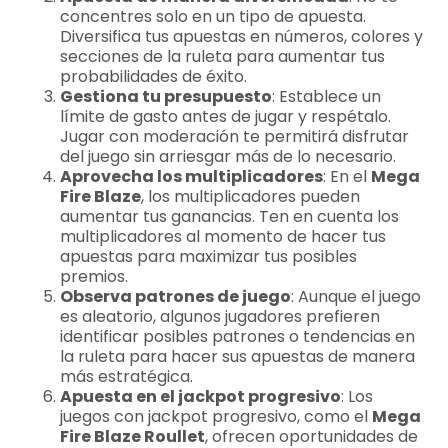
concentres solo en un tipo de apuesta.
Diversifica tus apuestas en números, colores y
secciones de la ruleta para aumentar tus
probabilidades de éxito.
Gestiona tu presupuesto
: Establece un
límite de gasto antes de jugar y respétalo.
Jugar con moderación te permitirá disfrutar
del juego sin arriesgar más de lo necesario.
Aprovecha los multiplicadores
: En el
Mega
Fire Blaze
, los multiplicadores pueden
aumentar tus ganancias. Ten en cuenta los
multiplicadores al momento de hacer tus
apuestas para maximizar tus posibles
premios.
Observa patrones de juego
: Aunque el juego
es aleatorio, algunos jugadores prefieren
identificar posibles patrones o tendencias en
la ruleta para hacer sus apuestas de manera
más estratégica.
Apuesta en el jackpot progresivo
: Los
juegos con jackpot progresivo, como el
Mega
Fire Blaze Roullet
, ofrecen oportunidades de