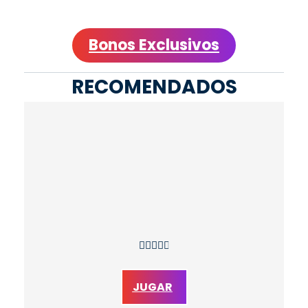
Bonos Exclusivos
RECOMENDADOS





JUGAR