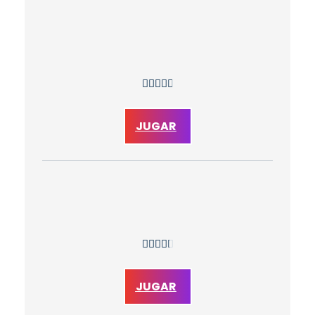





JUGAR





JUGAR