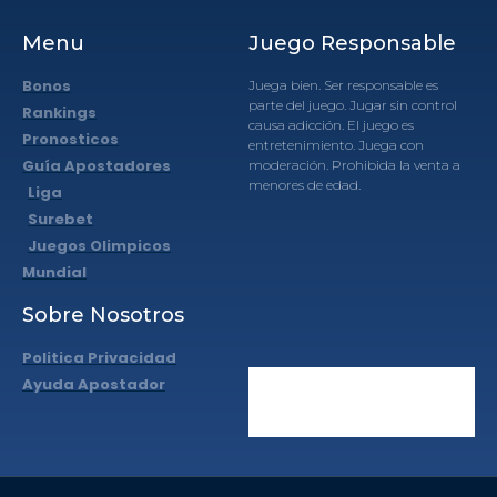
Menu
Juego Responsable
Bonos
Juega bien. Ser responsable es
parte del juego. Jugar sin control
Rankings
causa adicción. El juego es
Pronosticos
entretenimiento. Juega con
Guía Apostadores
moderación. Prohibida la venta a
menores de edad.
Liga
Surebet
Juegos Olimpicos
Mundial
Sobre Nosotros
Politica Privacidad
Ayuda Apostador