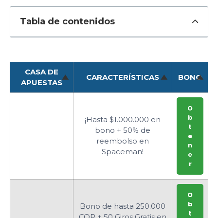
Tabla de contenidos
CASA DE
CARACTERÍSTICAS
BONO
APUESTAS
O
b
¡Hasta $1.000.000 en
t
bono + 50% de
e
reembolso en
n
Spaceman!
e
r
O
b
Bono de hasta 250.000
t
COP + 50 Giros Gratis en