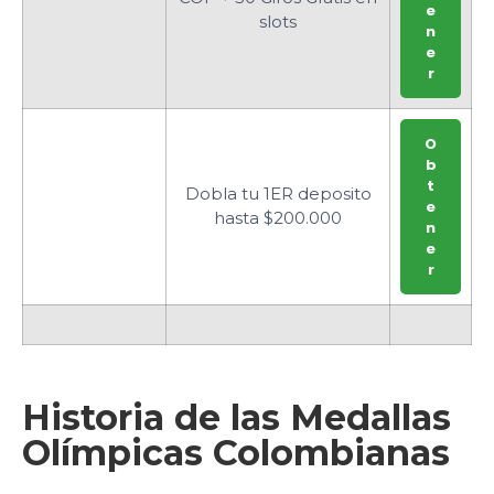
e
slots
n
e
r
O
b
t
Dobla tu 1ER deposito
e
hasta $200.000
n
e
r
Historia de las Medallas
Olímpicas Colombianas