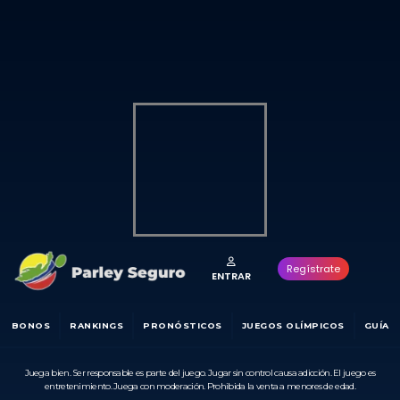
Regístrate
ENTRAR
BONOS
RANKINGS
PRONÓSTICOS
JUEGOS OLÍMPICOS
GUÍA
Juega bien. Ser responsable es parte del juego. Jugar sin control causa adicción. El juego es
entretenimiento. Juega con moderación. Prohibida la venta a menores de edad.