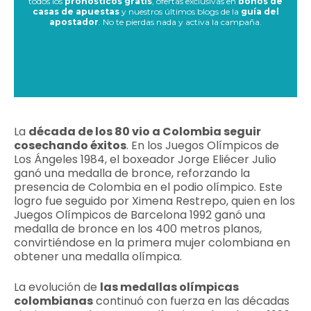
todos los
pronósticos gratis
, ofertas exclusivas en
bonos de
casas de apuestas
y nuestros últimos blogs de la
guía del
apostador
. No te pierdas nada y activa la campaña.
La
década de los 80 vio a Colombia seguir
cosechando éxitos
. En los Juegos Olímpicos de
Los Ángeles 1984, el boxeador Jorge Eliécer Julio
ganó una medalla de bronce, reforzando la
presencia de Colombia en el podio olímpico. Este
logro fue seguido por Ximena Restrepo, quien en los
Juegos Olímpicos de Barcelona 1992 ganó una
medalla de bronce en los 400 metros planos,
convirtiéndose en la primera mujer colombiana en
obtener una medalla olímpica.
La evolución de
las medallas olímpicas
colombianas
continuó con fuerza en las décadas