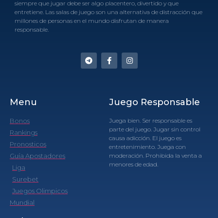
siempre que jugar debe ser algo placentero, divertido y que
entretiene. Las salas de juego son una alternativa de distracción que
millones de personas en el mundo disfrutan de manera
responsable.
Menu
Juego Responsable
Bonos
Juega bien. Ser responsable es
parte del juego. Jugar sin control
Rankings
causa adicción. El juego es
Pronosticos
entretenimiento. Juega con
Guía Apostadores
moderación. Prohibida la venta a
menores de edad.
Liga
Surebet
Juegos Olimpicos
Mundial