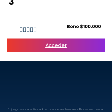
3
Bono $100.000





Acceder
El juego es una actividad natural del ser humano. Por eso recuerda