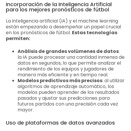
Incorporación de la Inteligencia Artificial
para los mejores pronósticos de fútbol
La inteligencia artificial (IA) y el machine learning
están empezando a desempeñar un papel crucial
en los pronósticos de fútbol.
Estas tecnologías
permiten:
Análisis de grandes volúmenes de datos
:
la IA puede procesar una cantidad inmensa de
datos en segundos, lo que permite analizar el
rendimiento de los equipos y jugadores de
manera más eficiente y en tiempo real.
Modelos predictivos más precisos
: al utilizar
algoritmos de aprendizaje automático, los
modelos pueden aprender de los resultados
pasados y ajustar sus predicciones para
futuros partidos con una precisión cada vez
mayor.
Uso de plataformas de datos avanzados