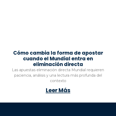
Cómo cambia la forma de apostar
cuando el Mundial entra en
eliminación directa
Las apuestas eliminación directa Mundial requieren
paciencia, análisis y una lectura más profunda del
contexto
Leer Más