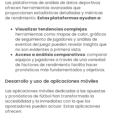
Las plataformas de análisis de datos deportivos
ofrecen herramientas avanzadas que
proporcionan estadísticas detalladas y métricas
de rendimiento.
Estas plataformas ayudan a:
Visualizar tendencias complejas
:
herramientas como mapas de calor, gráficos
de seguimiento de jugadores y análisis de
eventos del juego pueden revelar insights que
no son evidentes a primera vista.
Acceso a análisis comparativos
: comparar
equipos y jugadores a través de una variedad
de factores de rendimiento facilita hacer
pronósticos más fundamentados y objetivos.
Desarrollo y uso de aplicaciones móviles
Las aplicaciones móviles dedicadas a las apuestas
y pronósticos de fútbol han transformado la
accesibilidad y la inmediatez con la que los
apostadores pueden actuar. Estas aplicaciones
ofrecen: