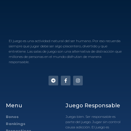
El juego es una actividad natural del ser humano. Por eso recuerda
siempre que jugar debe ser algo placentero, divertido y que
entretiene. Las salas de juego son una alternativa de distracción que
millones de personas en el mundo disfrutan de manera
responsable.
Menu
Juego Responsable
Bonos
Juega bien. Ser responsable es
parte del juego. Jugar sin control
Rankings
causa adicción. El juego es
Pronosticos