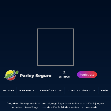
Regístrate
ENTRAR
BONOS
RANKINGS
PRONÓSTICOS
JUEGOS OLÍMPICOS
GUÍA
Juega bien. Ser responsable es parte del juego. Jugar sin control causa adicción. El juego es
entretenimiento. Juega con moderación. Prohibida la venta a menores de edad.