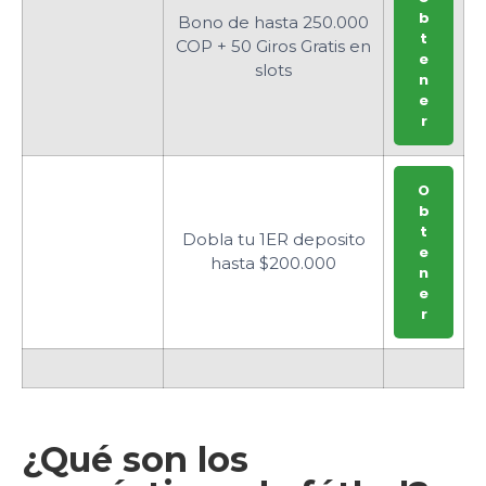
b
Bono de hasta 250.000
t
COP + 50 Giros Gratis en
e
slots
n
e
r
O
b
t
Dobla tu 1ER deposito
e
hasta $200.000
n
e
r
¿Qué son los