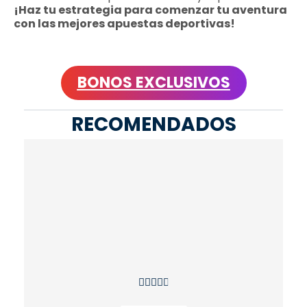
¡Haz tu estrategia para comenzar tu aventura
con las mejores apuestas deportivas!
BONOS EXCLUSIVOS
RECOMENDADOS




