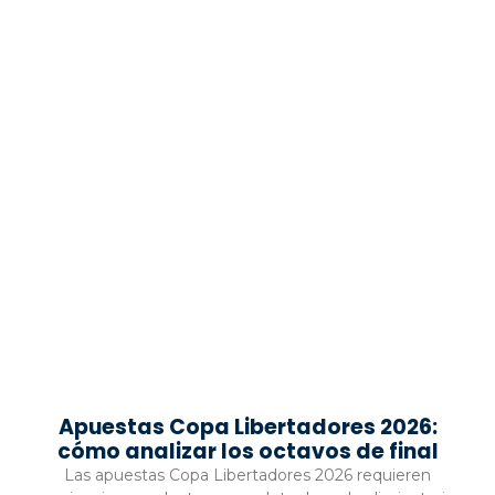
Apuestas Copa Libertadores 2026:
cómo analizar los octavos de final
Las apuestas Copa Libertadores 2026 requieren