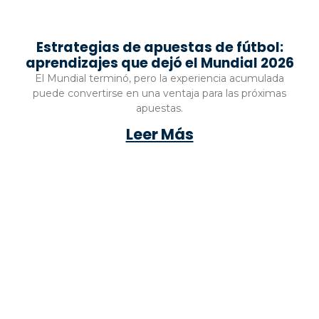
Estrategias de apuestas de fútbol:
aprendizajes que dejó el Mundial 2026
El Mundial terminó, pero la experiencia acumulada
puede convertirse en una ventaja para las próximas
apuestas.
Leer Más