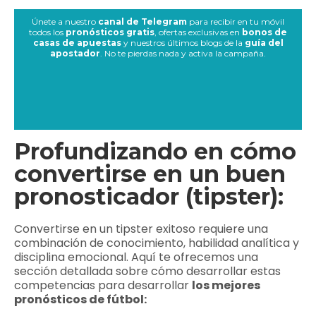
Únete a nuestro
canal de Telegram
para recibir en tu móvil
todos los
pronósticos gratis
, ofertas exclusivas en
bonos de
casas de apuestas
y nuestros últimos blogs de la
guía del
apostador
. No te pierdas nada y activa la campaña.
Profundizando en cómo
convertirse en un buen
pronosticador (tipster):
Convertirse en un tipster exitoso requiere una
combinación de conocimiento, habilidad analítica y
disciplina emocional. Aquí te ofrecemos una
sección detallada sobre cómo desarrollar estas
competencias para desarrollar
los mejores
pronósticos de fútbol: