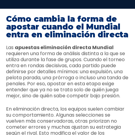
Cómo cambia la forma de
apostar cuando el Mundial
entra en eliminación directa
Las
apuestas eliminación directa Mundial
requieren una forma de análisis distinta a la que se
utiliza durante la fase de grupos. Cuando el torneo
entra en rondas decisivas, cada partido puede
definirse por detalles mínimos: una expulsión, una
pelota parada, una prórroga o incluso una tanda de
penales. Por eso, apostar en esta etapa exige
entender que ya no se trata solo de quién juega
mejor, sino de quién sabe competir bajo presión.
En eliminación directa, los equipos suelen cambiar
su comportamiento. Algunas selecciones se
vuelven más conservadoras, otras priorizan no
cometer errores y muchas ajustan su estrategia
según el rival. Esto modifica el valor de los