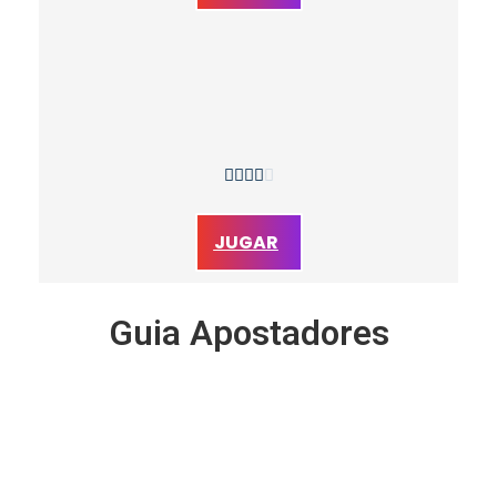





JUGAR
Guia Apostadores