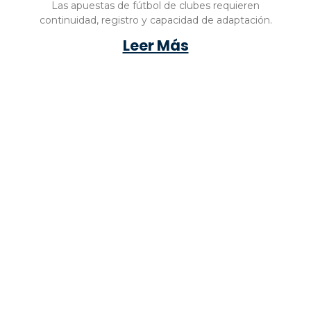
Las apuestas de fútbol de clubes requieren
continuidad, registro y capacidad de adaptación.
Leer Más