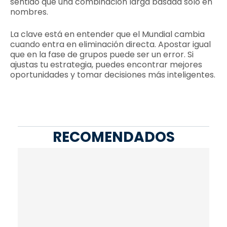
sentido que una combinación larga basada solo en
nombres.
La clave está en entender que el Mundial cambia
cuando entra en eliminación directa. Apostar igual
que en la fase de grupos puede ser un error. Si
ajustas tu estrategia, puedes encontrar mejores
oportunidades y tomar decisiones más inteligentes.
RECOMENDADOS