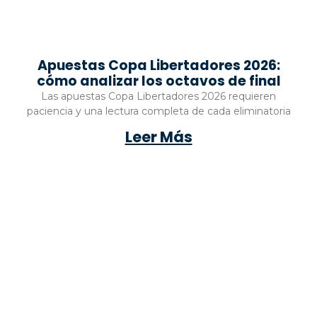
Apuestas Copa Libertadores 2026:
cómo analizar los octavos de final
Las apuestas Copa Libertadores 2026 requieren
paciencia y una lectura completa de cada eliminatoria
Leer Más