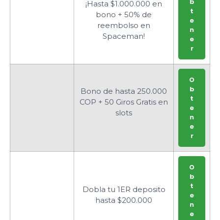
b
¡Hasta $1.000.000 en
t
bono + 50% de
e
reembolso en
n
Spaceman!
e
r
O
b
Bono de hasta 250.000
t
COP + 50 Giros Gratis en
e
slots
n
e
r
O
b
t
Dobla tu 1ER deposito
e
hasta $200.000
n
e