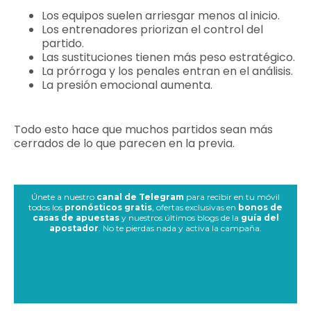
Los equipos suelen arriesgar menos al inicio.
Los entrenadores priorizan el control del
partido.
Las sustituciones tienen más peso estratégico.
La prórroga y los penales entran en el análisis.
La presión emocional aumenta.
Todo esto hace que muchos partidos sean más
cerrados de lo que parecen en la previa.
Únete a nuestro
canal de Telegram
para recibir en tu móvil
todos los
pronósticos gratis
, ofertas exclusivas en
bonos de
casas de apuestas
y nuestros últimos blogs de la
guía del
apostador
. No te pierdas nada y activa la campaña.