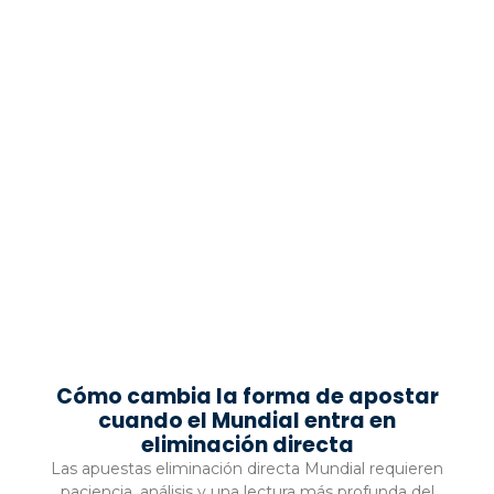
Cómo cambia la forma de apostar
cuando el Mundial entra en
eliminación directa
Las apuestas eliminación directa Mundial requieren
paciencia, análisis y una lectura más profunda del