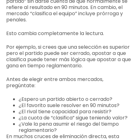
partido” sin darse cuenta de que normalmente se
refiere al resultado en 90 minutos. En cambio, el
mercado “clasifica el equipo” incluye prórroga y
penales.
Esto cambia completamente la lectura.
Por ejemplo, si crees que una selección es superior
pero el partido puede ser cerrado, apostar a que
clasifica puede tener más lógica que apostar a que
gana en tiempo reglamentario.
Antes de elegir entre ambos mercados,
pregúntate:
¿Espero un partido abierto o cerrado?
¿El favorito suele resolver en 90 minutos?
¿El rival tiene capacidad para resistir?
¿La cuota de “clasifica” sigue teniendo valor?
¿Vale la pena asumir el riesgo del tiempo
reglamentario?
En muchos cruces de eliminación directa, esta