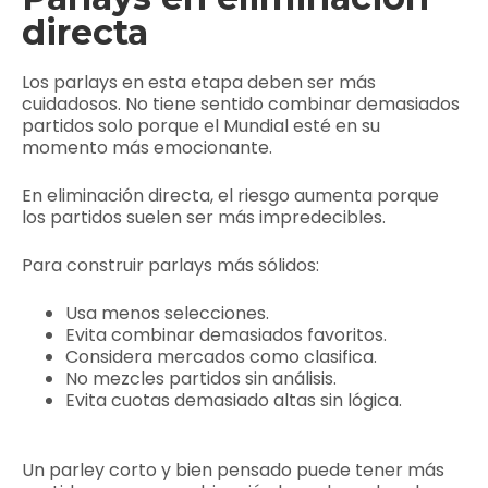
directa
Los parlays en esta etapa deben ser más
cuidadosos. No tiene sentido combinar demasiados
partidos solo porque el Mundial esté en su
momento más emocionante.
En eliminación directa, el riesgo aumenta porque
los partidos suelen ser más impredecibles.
Para construir parlays más sólidos:
Usa menos selecciones.
Evita combinar demasiados favoritos.
Considera mercados como clasifica.
No mezcles partidos sin análisis.
Evita cuotas demasiado altas sin lógica.
Un parley corto y bien pensado puede tener más