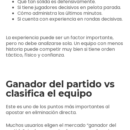
Qué tan sólida es defensivamente.
Si tiene jugadores decisivos en pelota parada.
Cómo administra los últimos minutos.
Si cuenta con experiencia en rondas decisivas.
La experiencia puede ser un factor importante,
pero no debe analizarse sola. Un equipo con menos
historia puede competir muy bien si tiene orden
táctico, físico y confianza.
Ganador del partido vs
clasifica el equipo
Este es uno de los puntos más importantes al
apostar en eliminación directa.
Muchos usuarios eligen el mercado “ganador del