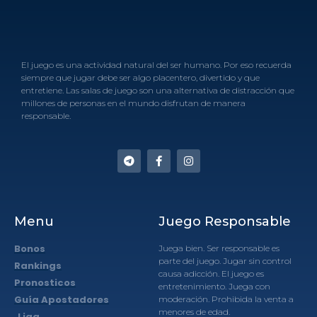
El juego es una actividad natural del ser humano. Por eso recuerda
siempre que jugar debe ser algo placentero, divertido y que
entretiene. Las salas de juego son una alternativa de distracción que
millones de personas en el mundo disfrutan de manera
responsable.
Menu
Juego Responsable
Bonos
Juega bien. Ser responsable es
parte del juego. Jugar sin control
Rankings
causa adicción. El juego es
Pronosticos
entretenimiento. Juega con
Guía Apostadores
moderación. Prohibida la venta a
menores de edad.
Liga