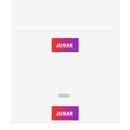
JUGAR





JUGAR