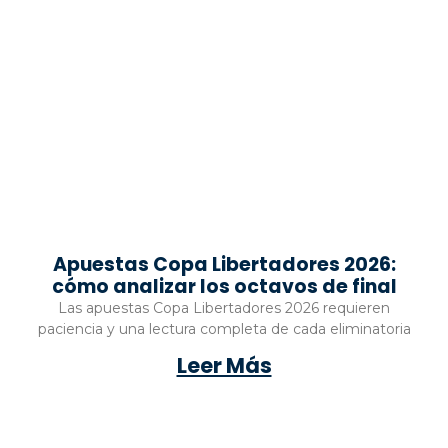
Apuestas Copa Libertadores 2026:
cómo analizar los octavos de final
Las apuestas Copa Libertadores 2026 requieren
paciencia y una lectura completa de cada eliminatoria
Leer Más