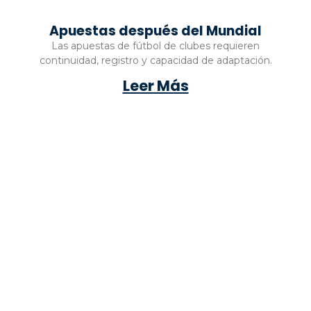
Apuestas después del Mundial
Las apuestas de fútbol de clubes requieren
continuidad, registro y capacidad de adaptación.
Leer Más