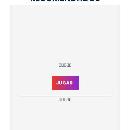





JUGAR




