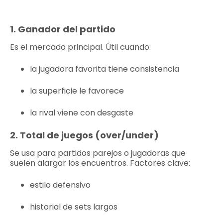
1. Ganador del partido
Es el mercado principal. Útil cuando:
la jugadora favorita tiene consistencia
la superficie le favorece
la rival viene con desgaste
2. Total de juegos (over/under)
Se usa para partidos parejos o jugadoras que
suelen alargar los encuentros. Factores clave:
estilo defensivo
historial de sets largos