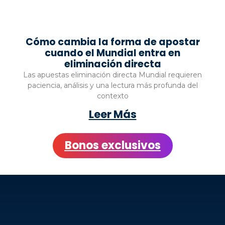
Cómo cambia la forma de apostar
cuando el Mundial entra en
eliminación directa
Las apuestas eliminación directa Mundial requieren
paciencia, análisis y una lectura más profunda del
contexto
Leer Más
Bonos exclusivos