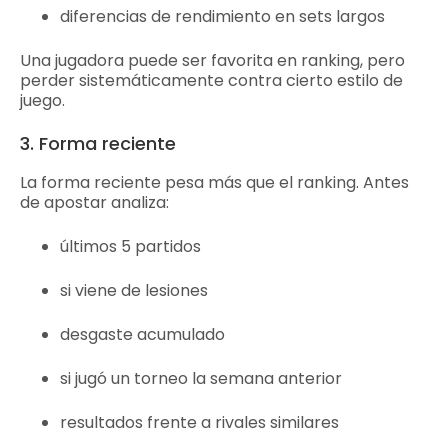
diferencias de rendimiento en sets largos
Una jugadora puede ser favorita en ranking, pero
perder sistemáticamente contra cierto estilo de
juego.
3. Forma reciente
La forma reciente pesa más que el ranking. Antes
de apostar analiza:
últimos 5 partidos
si viene de lesiones
desgaste acumulado
si jugó un torneo la semana anterior
resultados frente a rivales similares