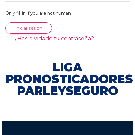
Only fill in if you are not human
¿Has olvidado tu contraseña?
LIGA
PRONOSTICADORES
PARLEYSEGURO