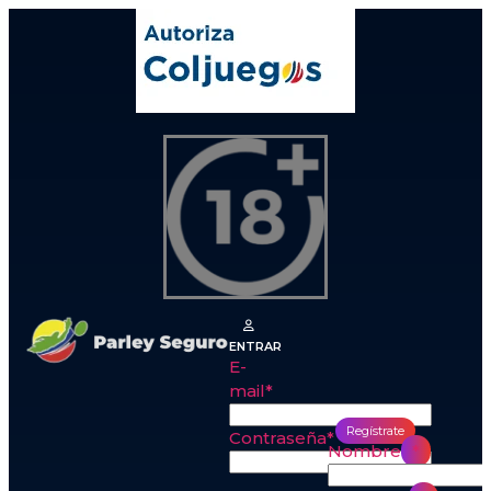
ENTRAR
E-
mail
*
Regístrate
Contraseña
*
Nombre
*