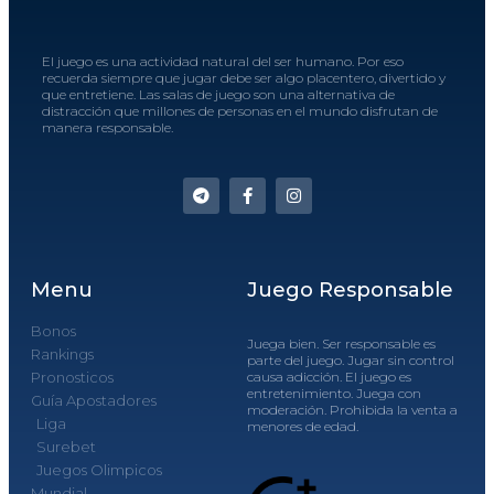
El juego es una actividad natural del ser humano. Por eso
recuerda siempre que jugar debe ser algo placentero, divertido y
que entretiene. Las salas de juego son una alternativa de
distracción que millones de personas en el mundo disfrutan de
manera responsable.
Menu
Juego Responsable
Bonos
Juega bien. Ser responsable es
Rankings
parte del juego. Jugar sin control
Pronosticos
causa adicción. El juego es
entretenimiento. Juega con
Guía Apostadores
moderación. Prohibida la venta a
Liga
menores de edad.
Surebet
Juegos Olimpicos
Mundial